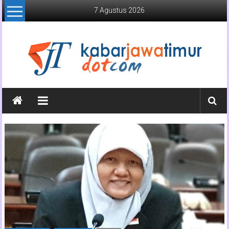
Lompat
7 Agustus 2026
ke
konten
Kabar
Jawa
Timur
Media
Online
Jawa
Timur