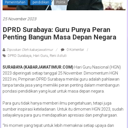
Pemerintahan
pendidikan
Politik
25 November 2023
DPRD Surabaya: Guru Punya Peran
Penting Bangun Masa Depan Negara
Diposkan Oleh:kabarjawatimur
0 Komentar
DPRD Surabaya
,
Hari Guru
,
Reni Astuti
SURABAYA (KABARJAWATIMUR.COM)
Hari Guru Nasional (HGN)
2023 diperingati setiap tanggal 25 November. Dimomentum HGN
2023 ini, Pimpinan DPRD Surabaya menilai guru adalah pahlawan
tanpa tanda jasa yang memiliki peran penting dalam membangun
pondasi pendidikan yang kuat untuk masa depan negara.
Para guru tidak hanya memberi ilmu pengetahuan, tetapi juga
sumber inspirasi keteladanan. Untuk itu dimomen HGN 2023, sudah
selayaknya para guru mendapatkan apresiasi dan penghargaan.
“Ini momen yang tepat untuk lebih memaknai setiap upaya dan