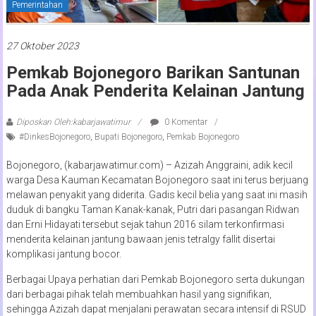
Pemerintahan
27 Oktober 2023
Pemkab Bojonegoro Barikan Santunan
Pada Anak Penderita Kelainan Jantung
Diposkan Oleh:kabarjawatimur
0 Komentar
#DinkesBojonegoro
,
Bupati Bojonegoro
,
Pemkab Bojonegoro
Bojonegoro, (kabarjawatimur.com) – Azizah Anggraini, adik kecil
warga Desa Kauman Kecamatan Bojonegoro saat ini terus berjuang
melawan penyakit yang diderita. Gadis kecil belia yang saat ini masih
duduk di bangku Taman Kanak-kanak, Putri dari pasangan Ridwan
dan Erni Hidayati tersebut sejak tahun 2016 silam terkonfirmasi
menderita kelainan jantung bawaan jenis tetralgy fallit disertai
komplikasi jantung bocor.
Berbagai Upaya perhatian dari Pemkab Bojonegoro serta dukungan
dari berbagai pihak telah membuahkan hasil yang signifikan,
sehingga Azizah dapat menjalani perawatan secara intensif di RSUD