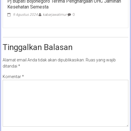
Pj Bupati Bojonegoro Terima Penghargaan UHC Jaminan
Kesehatan Semesta
9 Agustus 2024
kabarjawatimur
0
Tinggalkan Balasan
Alamat email Anda tidak akan dipublikasikan.
Ruas yang wajib
ditandai
*
Komentar
*