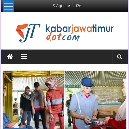
Lompat
9 Agustus 2026
ke
konten
Kabar
Jawa
Timur
Media
Online
Jawa
Timur