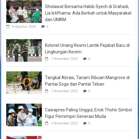
Sholawat Bersama Habib Syech di Grahadi,
Lia Istifhama: Ada Berkah untuk Masyarakat
dan UMKM
8 Agustus 2026
0
Kolonel Unang Resmi Lantik Pejabat Baru di
Lingkungan Korem
1 November 2022
0
Tangkal Abrasi, Tanam Ribuan Mangrove di
Pantai Soge dan Pantai Teban
1 November 2022
0
Cawapres Paling Unggul, Erick Thohir Simbol
Figur Pemimpin Generasi Muda
2 November 2022
0