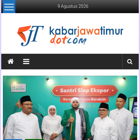
Lompat
9 Agustus 2026
ke
konten
Kabar
Jawa
Timur
Media
Online
Jawa
Timur