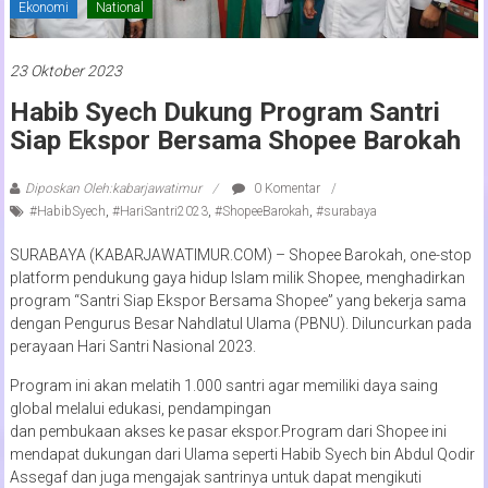
Ekonomi
National
23 Oktober 2023
Habib Syech Dukung Program Santri
Siap Ekspor Bersama Shopee Barokah
Diposkan Oleh:kabarjawatimur
0 Komentar
#HabibSyech
,
#HariSantri2023
,
#ShopeeBarokah
,
#surabaya
SURABAYA (KABARJAWATIMUR.COM) – Shopee Barokah, one-stop
platform pendukung gaya hidup Islam milik Shopee, menghadirkan
program “Santri Siap Ekspor Bersama Shopee” yang bekerja sama
dengan Pengurus Besar Nahdlatul Ulama (PBNU). Diluncurkan pada
perayaan Hari Santri Nasional 2023.
Program ini akan melatih 1.000 santri agar memiliki daya saing
global melalui edukasi, pendampingan
dan pembukaan akses ke pasar ekspor.Program dari Shopee ini
mendapat dukungan dari Ulama seperti Habib Syech bin Abdul Qodir
Assegaf dan juga mengajak santrinya untuk dapat mengikuti