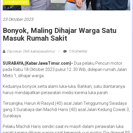
Uncategorized
23 Oktober 2023
Bonyok, Maling Dihajar Warga Satu
Masuk Rumah Sakit
Diposkan Oleh:kabarjawatimur
0 Komentar
SURABAYA,(KabarJawaTimur.com)-
Dua pelaku Pencuri motor
pada Rabu 18 Oktober 2023 pukul 12..30 Wib, didepan rumah Jalan
Mleto 1, dihajar warga.
Keduanya bonyok serta alami luka-luka. Bahkan, satu diantaranya
harus mendapatkan perawatan medis karena luka parah.
Tersangka, Harun Al Rasyid (40) asal Jalan Tenggumung Swadaya
gang 3 Surabaya dan Machdi Haris (40) asal Jalan Kedung Cowek 3,
Surabaya.
Pelaku Machdi Haris sendiri saat ini masih dalam perawatan luka
parah karena dihajar warga saat kepergok curi motor. Dia dirawat RS