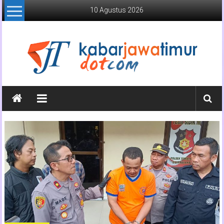
Lompat
10 Agustus 2026
ke
konten
Kabar
Jawa
Timur
Media
Online
Jawa
Timur