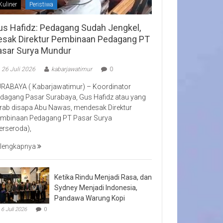
Kuliner
Peristiwa
us Hafidz: Pedagang Sudah Jengkel,
esak Direktur Pembinaan Pedagang PT
asar Surya Mundur
26 Juli 2026
kabarjawatimur
0
RABAYA ( Kabarjawatimur) – Koordinator
dagang Pasar Surabaya, Gus Hafidz atau yang
rab disapa Abu Nawas, mendesak Direktur
mbinaan Pedagang PT Pasar Surya
erseroda),
lengkapnya
Ketika Rindu Menjadi Rasa, dan
Sydney Menjadi Indonesia,
Pandawa Warung Kopi
6 Juli 2026
0