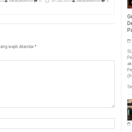
023
kabarjawatimur
0
30 Juli 2023
kabarjawatimur
0
G
D
P
ang wajib ditandai
*
SU
Pe
ak
Pe
(P
Se