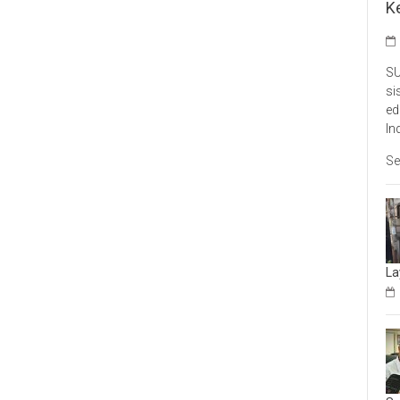
K
SU
si
ed
In
Se
La