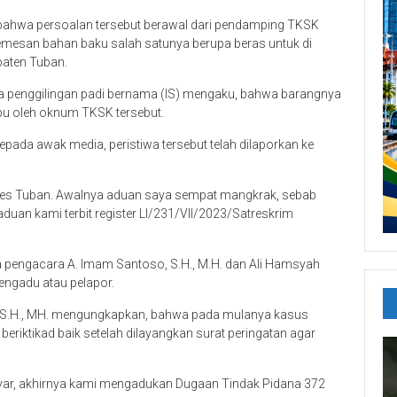
e, bahwa persoalan tersebut berawal dari pendamping TKSK
pemesan bahan baku salah satunya berupa beras untuk di
paten Tuban.
ha penggilingan padi bernama (IS) mengaku, bahwa barangnya
ipu oleh oknum TKSK tersebut.
epada awak media, peristiwa tersebut telah dilaporkan ke
olres Tuban. Awalnya aduan saya sempat mangkrak, sebab
duan kami terbit register LI/231/VII/2023/Satreskrim
 pengacara A. Imam Santoso, S.H., M.H. dan Ali Hamsyah
pengadu atau pelapor.
, S.H., MH. mengungkapkan, bahwa pada mulanya kasus
beriktikad baik setelah dilayangkan surat peringatan agar
yar, akhirnya kami mengadukan Dugaan Tindak Pidana 372