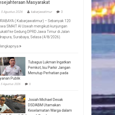
esejahteraan Masyarakat
5 Agustus 2026
kabarjawatimur
0
RABAYA ( Kabarjawatimur) – Sebanyak 120
swa SMAIT Al Uswah mengikuti kunjungan
ukatif ke Gedung DPRD Jawa Timur di Jalan
drapura, Surabaya, Selasa (4/8/2026).
lengkapnya
Tubagus Lukman Ingatkan
Pemkot, Isu Parkir Jangan
Menutup Perhatian pada
yanan Publik
5 Agustus 2026
0
Josiah Michael Desak
DSDABM Utamakan
Keselamatan Warga dalam