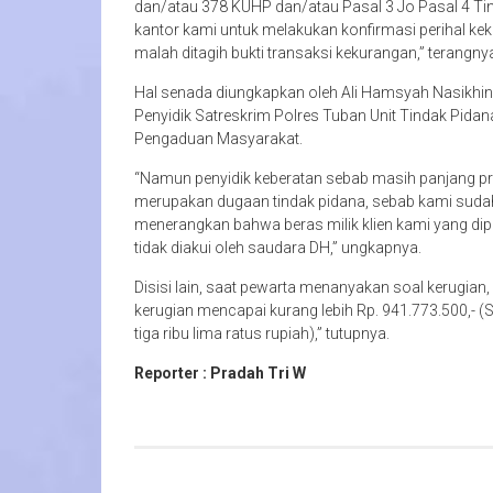
dan/atau 378 KUHP dan/atau Pasal 3 Jo Pasal 4 Ti
kantor kami untuk melakukan konfirmasi perihal ke
malah ditagih bukti transaksi kekurangan,” terangny
Hal senada diungkapkan oleh Ali Hamsyah Nasikhi
Penyidik Satreskrim Polres Tuban Unit Tindak Pidana
Pengaduan Masyarakat.
“Namun penyidik keberatan sebab masih panjang pro
merupakan dugaan tindak pidana, sebab kami sudah 
menerangkan bahwa beras milik klien kami yang di
tidak diakui oleh saudara DH,” ungkapnya.
Disisi lain, saat pewarta menanyakan soal kerugian
kerugian mencapai kurang lebih Rp. 941.773.500,- (S
tiga ribu lima ratus rupiah),” tutupnya.
Reporter : Pradah Tri W