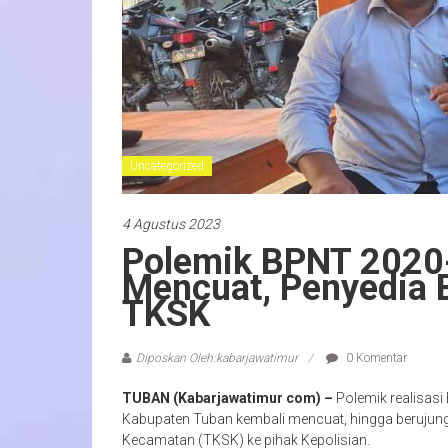
Uncategorized
4 Agustus 2023
Polemik BPNT 2020
Mencuat, Penyedia 
TKSK
Diposkan Oleh:kabarjawatimur
0 Komentar
TUBAN (Kabarjawatimur com) –
Polemik realisas
Kabupaten Tuban kembali mencuat, hingga berujun
Kecamatan (TKSK) ke pihak Kepolisian.