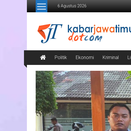
Lompat
6 Agustus 2026
ke
konten
Kabar
Jawa
Timur
Media
Politik
Ekonomi
Kriminal
L
Online
Jawa
Timur