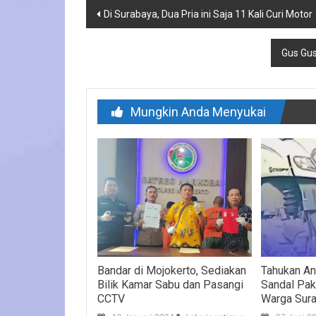
Navigasi
Di Surabaya, Dua Pria ini Saja 11 Kali Curi Motor
pos
Gus Gus
Mungkin Anda Menyukai
Bandar di Mojokerto, Sediakan
Tahukan An
Bilik Kamar Sabu dan Pasangi
Sandal Pa
CCTV
Warga Sur