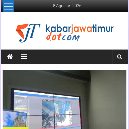
Lompat
8 Agustus 2026
ke
konten
Kabar
Jawa
Timur
Media
Online
Jawa
Timur