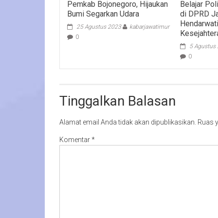
Pemkab Bojonegoro, Hijaukan
Belajar Po
Bumi Segarkan Udara
di DPRD Jat
Hendarwati:
25 Agustus 2023
kabarjawatimur
Kesejahter
0
5 Agustus
0
Tinggalkan Balasan
Alamat email Anda tidak akan dipublikasikan.
Ruas y
Komentar
*