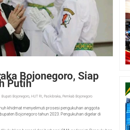
aka Bojonegoro, Siap
h Putih
Bupati Bojonegoro
,
HUT RI
,
Paskibraka
,
Pemkab Bojonegoro
uh khidmat menyelimuti prosesi pengukuhan anggota
bupaten Bojonegoro tahun 2023. Pengukuhan digelar di