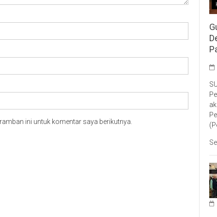
G
D
P
SU
Pe
ak
Pe
ramban ini untuk komentar saya berikutnya.
(P
Se