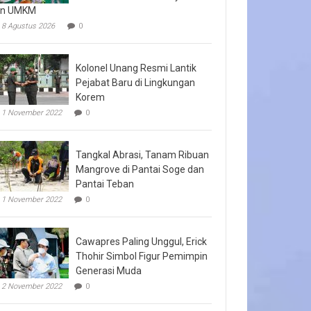
an UMKM
8 Agustus 2026
0
Kolonel Unang Resmi Lantik
Pejabat Baru di Lingkungan
Korem
1 November 2022
0
Tangkal Abrasi, Tanam Ribuan
Mangrove di Pantai Soge dan
Pantai Teban
1 November 2022
0
Cawapres Paling Unggul, Erick
Thohir Simbol Figur Pemimpin
Generasi Muda
2 November 2022
0