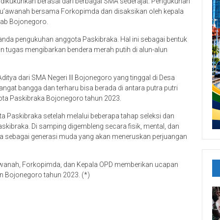
ikukuhkan berasal dari berbagai SMA sederajat. Pengukuhan
Mu’awanah bersama Forkopimda dan disaksikan oleh kepala
kab Bojonegoro.
anda pengukuhan anggota Paskibraka. Hal ini sebagai bentuk
 tugas mengibarkan bendera merah putih di alun-alun
itya dari SMA Negeri III Bojonegoro yang tinggal di Desa
t bangga dan terharu bisa berada di antara putra putri
gota Paskibraka Bojonegoro tahun 2023.
ta Paskibraka setelah melalui beberapa tahap seleksi dan
kibraka. Di samping digembleng secara fisik, mental, dan
 Kita sebagai generasi muda yang akan meneruskan perjuangan
’awanah, Forkopimda, dan Kepala OPD memberikan ucapan
 Bojonegoro tahun 2023. (*)