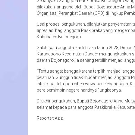
Sebanyak 72 anggota Paskibraka Bojonegoro yang d
dilakukan langsung oleh Bupati Bojonegoro Anna 
Organisasi Perangkat Daerah (OPD) di lingkup Pem
Usai prosesi pengukuhan, dilanjutkan penyematan t
apresiasi bagi anggota Paskibraka yang mengemban
Kabupaten Bojonegoro.
Salah satu anggota Paskibraka tahun 2023, Dimas Ad
Karangsono Kecamatan Dander mengungkapkan sanga
daerah Bojonegoro. Ia senang terpilih menjadi ang
“Tentu sangat bangga karena terpilih menjadi anggo
pelatihan. Sungguh tidak mudah menjadi anggota Pas
intelektual, kita juga diberi wawasan kebangsaan.
para pemimpin negara nantinya,” ungkapnya.
Di akhir pengukuhan, Bupati Bojonegoro Anna Mu
selamat kepada para anggota Paskibraka Kabupaten
Reporter: Aziz.