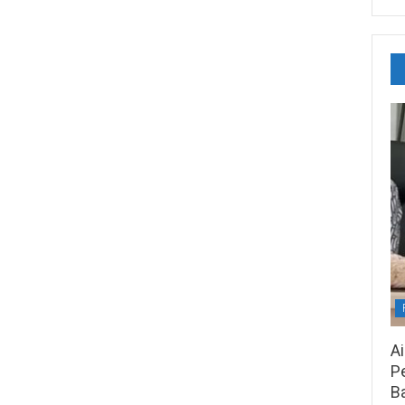
A
Pe
B