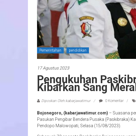
Pemerintahan
pendidikan
17 Agustus 2023
Pengukuhan Paskibr
Kibarkan Sang Mera
Diposkan Oleh:kabarjawatimur
0 Komentar
Bojonegoro, (kabarjawatimur.com)
– Suasana pen
Pasukan Pengibar Bendera Pusaka (Paskibraka) Ka
Pendopo Malowopati, Selasa (15/08/2023).