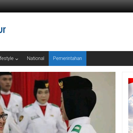
ifestyle
National
Pemerintahan