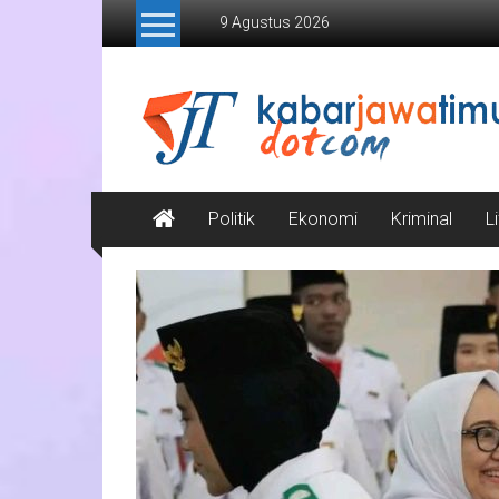
Lompat
9 Agustus 2026
ke
konten
Kabar
Jawa
Timur
Media
Politik
Ekonomi
Kriminal
L
Online
Jawa
Timur