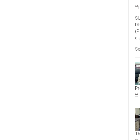
SU
DP
(P
di
Se
Pr
Th