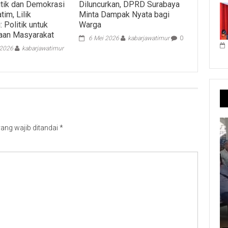
litik dan Demokrasi
Diluncurkan, DPRD Surabaya
im, Lilik
Minta Dampak Nyata bagi
 Politik untuk
Warga
aan Masyarakat
6 Mei 2026
kabarjawatimur
0
 2026
kabarjawatimur
ang wajib ditandai
*