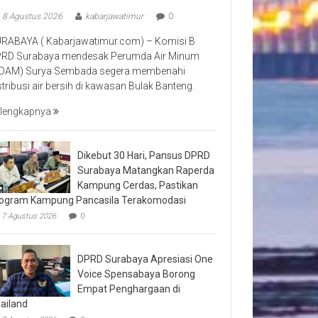
8 Agustus 2026
kabarjawatimur
0
RABAYA ( Kabarjawatimur.com) – Komisi B
RD Surabaya mendesak Perumda Air Minum
DAM) Surya Sembada segera membenahi
stribusi air bersih di kawasan Bulak Banteng.
lengkapnya
Dikebut 30 Hari, Pansus DPRD
Surabaya Matangkan Raperda
Kampung Cerdas, Pastikan
ogram Kampung Pancasila Terakomodasi
7 Agustus 2026
0
DPRD Surabaya Apresiasi One
Voice Spensabaya Borong
Empat Penghargaan di
ailand