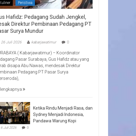
Kuliner
Peristiwa
us Hafidz: Pedagang Sudah Jengkel,
esak Direktur Pembinaan Pedagang PT
asar Surya Mundur
26 Juli 2026
kabarjawatimur
0
RABAYA ( Kabarjawatimur) – Koordinator
dagang Pasar Surabaya, Gus Hafidz atau yang
rab disapa Abu Nawas, mendesak Direktur
mbinaan Pedagang PT Pasar Surya
erseroda),
lengkapnya
Ketika Rindu Menjadi Rasa, dan
Sydney Menjadi Indonesia,
Pandawa Warung Kopi
6 Juli 2026
0