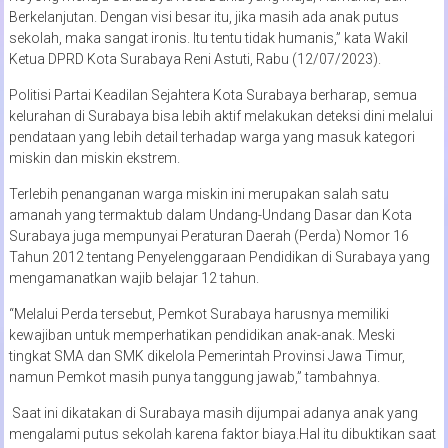
Berkelanjutan. Dengan visi besar itu, jika masih ada anak putus
sekolah, maka sangat ironis. Itu tentu tidak humanis,” kata Wakil
Ketua DPRD Kota Surabaya Reni Astuti, Rabu (12/07/2023).
Politisi Partai Keadilan Sejahtera Kota Surabaya berharap, semua
kelurahan di Surabaya bisa lebih aktif melakukan deteksi dini melalui
pendataan yang lebih detail terhadap warga yang masuk kategori
miskin dan miskin ekstrem.
Terlebih penanganan warga miskin ini merupakan salah satu
amanah yang termaktub dalam Undang-Undang Dasar dan Kota
Surabaya juga mempunyai Peraturan Daerah (Perda) Nomor 16
Tahun 2012 tentang Penyelenggaraan Pendidikan di Surabaya yang
mengamanatkan wajib belajar 12 tahun.
“Melalui Perda tersebut, Pemkot Surabaya harusnya memiliki
kewajiban untuk memperhatikan pendidikan anak-anak. Meski
tingkat SMA dan SMK dikelola Pemerintah Provinsi Jawa Timur,
namun Pemkot masih punya tanggung jawab,” tambahnya.
Saat ini dikatakan di Surabaya masih dijumpai adanya anak yang
mengalami putus sekolah karena faktor biaya.Hal itu dibuktikan saat