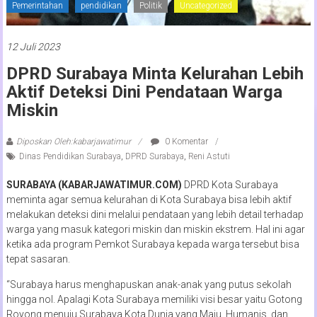
Pemerintahan
pendidikan
Politik
Uncategorized
12 Juli 2023
DPRD Surabaya Minta Kelurahan Lebih
Aktif Deteksi Dini Pendataan Warga
Miskin
Diposkan Oleh:kabarjawatimur
0 Komentar
Dinas Pendidikan Surabaya
,
DPRD Surabaya
,
Reni Astuti
SURABAYA (KABARJAWATIMUR.COM)
DPRD Kota Surabaya
meminta agar semua kelurahan di Kota Surabaya bisa lebih aktif
melakukan deteksi dini melalui pendataan yang lebih detail terhadap
warga yang masuk kategori miskin dan miskin ekstrem. Hal ini agar
ketika ada program Pemkot Surabaya kepada warga tersebut bisa
tepat sasaran.
“Surabaya harus menghapuskan anak-anak yang putus sekolah
hingga nol. Apalagi Kota Surabaya memiliki visi besar yaitu Gotong
Royong menuju Surabaya Kota Dunia yang Maju, Humanis, dan