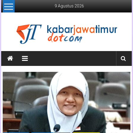
Lompat
9 Agustus 2026
ke
konten
Kabar
Jawa
Timur
Media
Online
Jawa
Timur