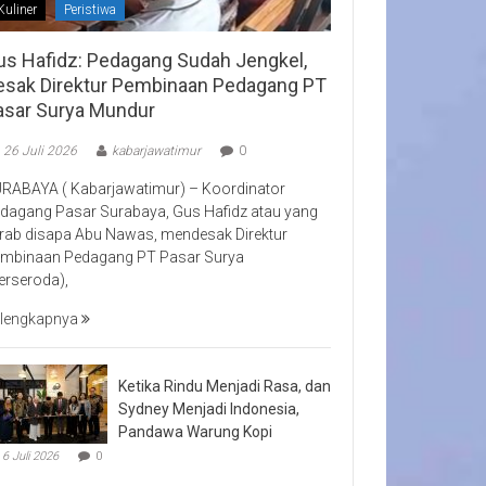
Kuliner
Peristiwa
us Hafidz: Pedagang Sudah Jengkel,
esak Direktur Pembinaan Pedagang PT
asar Surya Mundur
26 Juli 2026
kabarjawatimur
0
RABAYA ( Kabarjawatimur) – Koordinator
dagang Pasar Surabaya, Gus Hafidz atau yang
rab disapa Abu Nawas, mendesak Direktur
mbinaan Pedagang PT Pasar Surya
erseroda),
lengkapnya
Ketika Rindu Menjadi Rasa, dan
Sydney Menjadi Indonesia,
Pandawa Warung Kopi
6 Juli 2026
0