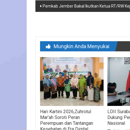
Navigasi
Pemkab Jember Bakal Ikutkan Ketua RT/RW Kej
pos
Mungkin Anda Menyukai
Hari Kartini 2026,Zuhrotul
LDII Sura
Mar’ah Soroti Peran
Dukung Pe
Perempuan dan Tantangan
Nasional
Kesehatan di Era Digital