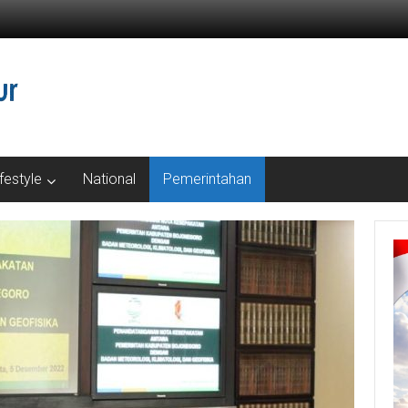
ifestyle
National
Pemerintahan