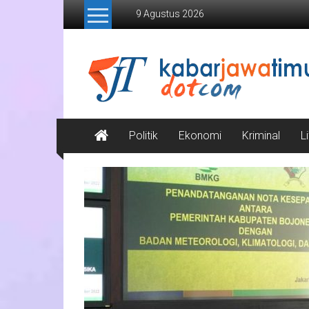
Lompat
9 Agustus 2026
ke
konten
Kabar
Jawa
Timur
Media
Politik
Ekonomi
Kriminal
L
Online
Jawa
Timur