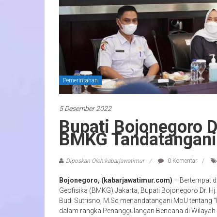
Pemerintahan
5 Desember 2022
Bupati Bojonegoro 
BMKG Tandatangani
Diposkan Oleh:kabarjawatimur
0 Komentar
Bojonegoro, (kabarjawatimur.com)
– Bertempat d
Geofisika (BMKG) Jakarta, Bupati Bojonegoro Dr. H
Budi Sutrisno, M.Sc menandatangani MoU tentang “P
dalam rangka Penanggulangan Bencana di Wilayah 