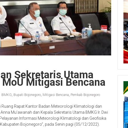
Dan Sekretaris Utama
 MoU Mitigasi Bencana
BMKG
,
Bupati Bojonegoro
,
Mitigasi Bencana
,
Pemkab Bojonegoro
i Ruang Rapat Kantor Badan Meteorologi Klimatologi dan
j. Anna Mu’awanah dan Kepala Sekretaris Utama BMKG Ir. Dwi
elayanan Informasi Meteorologi Klimatologi dan Geofisika
Kabupaten Bojonegoro”, pada Senin pagi (05/12/2022).