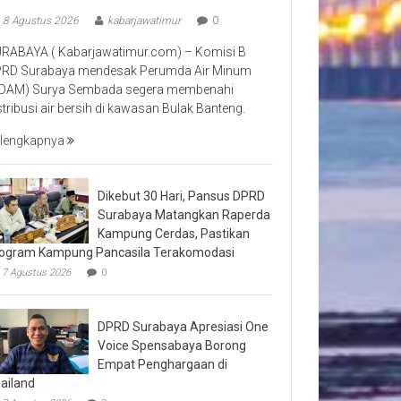
8 Agustus 2026
kabarjawatimur
0
RABAYA ( Kabarjawatimur.com) – Komisi B
RD Surabaya mendesak Perumda Air Minum
DAM) Surya Sembada segera membenahi
stribusi air bersih di kawasan Bulak Banteng.
lengkapnya
Dikebut 30 Hari, Pansus DPRD
Surabaya Matangkan Raperda
Kampung Cerdas, Pastikan
ogram Kampung Pancasila Terakomodasi
7 Agustus 2026
0
DPRD Surabaya Apresiasi One
Voice Spensabaya Borong
Empat Penghargaan di
ailand