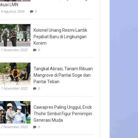
skusi LMN
9 Agustus 2026
0
Kolonel Unang Resmi Lantik
Pejabat Baru di Lingkungan
Korem
1 November 2022
0
Tangkal Abrasi, Tanam Ribuan
Mangrove di Pantai Soge dan
Pantai Teban
1 November 2022
0
Cawapres Paling Unggul, Erick
Thohir Simbol Figur Pemimpin
Generasi Muda
2 November 2022
0