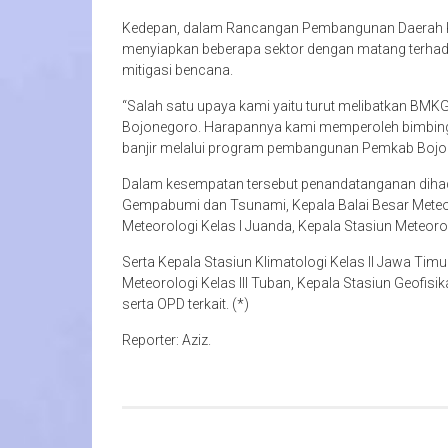
Kedepan, dalam Rancangan Pembangunan Daerah K
menyiapkan beberapa sektor dengan matang terhad
mitigasi bencana.
“Salah satu upaya kami yaitu turut melibatkan B
Bojonegoro. Harapannya kami memperoleh bimbin
banjir melalui program pembangunan Pemkab Bojon
Dalam kesempatan tersebut penandatanganan dihadir
Gempabumi dan Tsunami, Kepala Balai Besar Meteorol
Meteorologi Kelas I Juanda, Kepala Stasiun Meteorol
Serta Kepala Stasiun Klimatologi Kelas II Jawa Timu
Meteorologi Kelas III Tuban, Kepala Stasiun Geofis
serta OPD terkait. (*)
Reporter: Aziz.