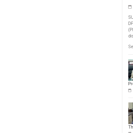
SU
DP
(P
di
Se
Pr
Th