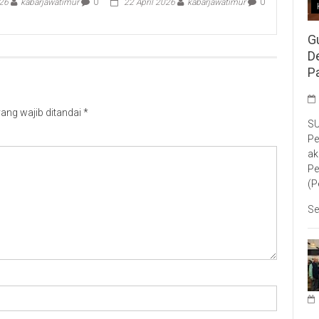
026
kabarjawatimur
0
22 April 2026
kabarjawatimur
0
G
D
P
ang wajib ditandai
*
SU
Pe
ak
Pe
(P
Se