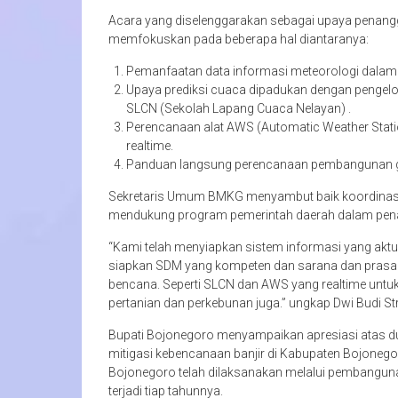
Acara yang diselenggarakan sebagai upaya penang
memfokuskan pada beberapa hal diantaranya:
Pemanfaatan data informasi meteorologi dalam
Upaya prediksi cuaca dipadukan dengan pengelo
SLCN (Sekolah Lapang Cuaca Nelayan) .
Perencanaan alat AWS (Automatic Weather Stat
realtime.
Panduan langsung perencanaan pembangunan 
Sekretaris Umum BMKG menyambut baik koordinasi 
mendukung program pemerintah daerah dalam pen
“Kami telah menyiapkan sistem informasi yang aktua
siapkan SDM yang kompeten dan sarana dan prasar
bencana. Seperti SLCN dan AWS yang realtime untu
pertanian dan perkebunan juga.” ungkap Dwi Budi St
Bupati Bojonegoro menyampaikan apresiasi atas
mitigasi kebencanaan banjir di Kabupaten Bojonego
Bojonegoro telah dilaksanakan melalui pembangun
terjadi tiap tahunnya.