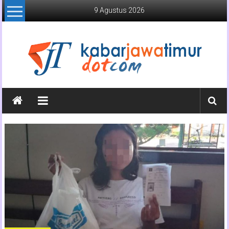
Lompat
9 Agustus 2026
ke
konten
Kabar
Jawa
Timur
Media
Online
Jawa
Timur