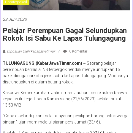
Uncategorized
23 Juni 2023
Pelajar Perempuan Gagal Selundupkan
Rokok Isi Sabu Ke Lapas Tulungagung
Diposkan Oleh:kabarjawatimur
0 Komentar
TULUNGAGUNG,(KabarJawaTimur.com) –
Seorang pelajar
perempuan berinisial NS terpergok hendak menyelundupkan 16
paket diduga narkoba jenis sabu ke Lapas Tulungagung. Modusnya
diselundupkan di dalam batang rokok.
Kakanwil Kemenkumham Jatim Imam Jauhari menjelaskan bahwa
kejadian itu terjadi pada Kamis siang (22//6/2023), sekitar pukul
13.53 WIB.
“Coba diselundupkan melalui layanan penitipan barang untuk warga
binaan,” ujar Imam melalui siaran pers Jumat (23/ 6).
Saat itu, NS yang masih duduk di bangku kelas 2 SMK hendak