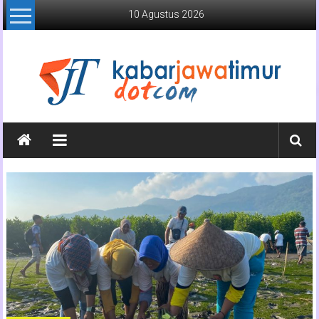
Lompat
10 Agustus 2026
ke
konten
Kabar
Jawa
Timur
Media
Online
Jawa
Timur