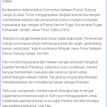
sedikit.
Berdasarkan data tersebut, Komunitas Nelayan Pesisir Dukung
Ganjar di Jawa Timur mengupayakan langkah konservasi dengan
memberikan edukasi dan penanaman pohon mangrove kepada
masyarakat dan nelayan di Pantai Pancer Puger, Kecamatan Puger,
Kabupaten Jember, Jawa Timur, Sabtu (24/6).
“Mangrove sangat berdampak besar pada lingkungan. Penanaman
mangrove berguna untuk melindungi pantai dari angin, gelombang
pantai, serta banjir,” kata Koordinator Wilayah Jawa Timur Nelayan
Pesisir Dukung Ganjar Zen Fikri.
Fikri menilai masyarakat dan nelayan sangat antusias mengikuti
kegiatan tersebut. Pasalnya, selama proses sosialisasi, mereka
banyak memberikan masukan dan saran program untuk
perkembangan nelayan sekitar. Tak jarang yang terang-terangan
mendeklarasikan diri mendukung Ganjar sebagai Presiden.
“Antusias sangat baik, mereka seperti dirangkul dan di dengar
bagaimana kondisinya saat ini. Kami pun mengupayakan untuk
melakukan agenda lanjutan di sini agar mereka semakin berdaya
dan sejahtera tentunya,” ujar Fikri.