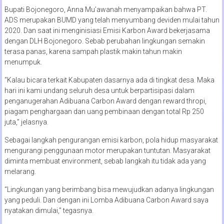
Bupati Bojonegoro, Anna Mu’awanah menyampaikan bahwa PT.
ADS merupakan BUMD yang telah menyumbang deviden mulai tahun
2020. Dan saat ini menginisiasi Emisi Karbon Award bekerjasama
dengan DLH Bojonegoro. Sebab perubahan lingkungan semakin
terasa panas, karena sampah plastik makin tahun makin
menumpuk.
“Kalau bicara terkait Kabupaten dasarnya ada di tingkat desa. Maka
hari ini kami undang seluruh desa untuk berpartisipasi dalam
penganugerahan Adibuana Carbon Award dengan reward thropi,
piagam penghargaan dan uang pembinaan dengan total Rp 250
juta,” jelasnya.
Sebagai langkah pengurangan emisi karbon, pola hidup masyarakat
mengurangi penggunaan motor merupakan tuntutan. Masyarakat
diminta membuat environment, sebab langkah itu tidak ada yang
melarang.
“Lingkungan yang berimbang bisa mewujudkan adanya lingkungan
yang peduli. Dan dengan ini Lomba Adibuana Carbon Award saya
nyatakan dimulai,” tegasnya.