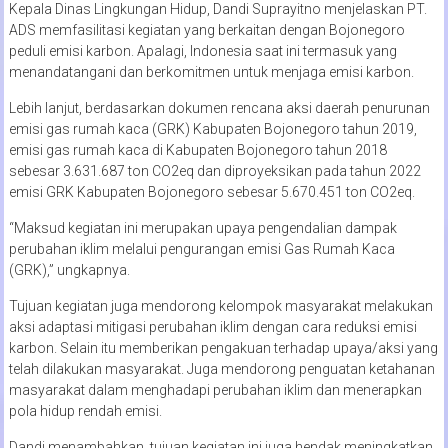
Kepala Dinas Lingkungan Hidup, Dandi Suprayitno menjelaskan PT.
ADS memfasilitasi kegiatan yang berkaitan dengan Bojonegoro
peduli emisi karbon. Apalagi, Indonesia saat ini termasuk yang
menandatangani dan berkomitmen untuk menjaga emisi karbon.
Lebih lanjut, berdasarkan dokumen rencana aksi daerah penurunan
emisi gas rumah kaca (GRK) Kabupaten Bojonegoro tahun 2019,
emisi gas rumah kaca di Kabupaten Bojonegoro tahun 2018
sebesar 3.631.687 ton CO2eq dan diproyeksikan pada tahun 2022
emisi GRK Kabupaten Bojonegoro sebesar 5.670.451 ton CO2eq.
“Maksud kegiatan ini merupakan upaya pengendalian dampak
perubahan iklim melalui pengurangan emisi Gas Rumah Kaca
(GRK),” ungkapnya.
Tujuan kegiatan juga mendorong kelompok masyarakat melakukan
aksi adaptasi mitigasi perubahan iklim dengan cara reduksi emisi
karbon. Selain itu memberikan pengakuan terhadap upaya/aksi yang
telah dilakukan masyarakat. Juga mendorong penguatan ketahanan
masyarakat dalam menghadapi perubahan iklim dan menerapkan
pola hidup rendah emisi.
Dandi menambahkan, tujuan kegiatan ini juga hendak meningkatkan