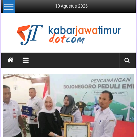
Lompat
10 Agustus 2026
ke
konten
Kabar
Jawa
Timur
Media
Online
Jawa
Timur