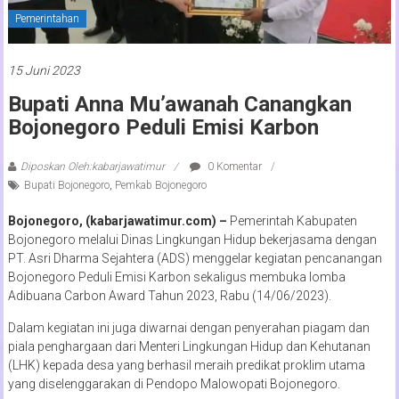
Pemerintahan
15 Juni 2023
Bupati Anna Mu’awanah Canangkan
Bojonegoro Peduli Emisi Karbon
Diposkan Oleh:kabarjawatimur
0 Komentar
Bupati Bojonegoro
,
Pemkab Bojonegoro
Bojonegoro, (kabarjawatimur.com) –
Pemerintah Kabupaten
Bojonegoro melalui Dinas Lingkungan Hidup bekerjasama dengan
PT. Asri Dharma Sejahtera (ADS) menggelar kegiatan pencanangan
Bojonegoro Peduli Emisi Karbon sekaligus membuka lomba
Adibuana Carbon Award Tahun 2023, Rabu (14/06/2023).
Dalam kegiatan ini juga diwarnai dengan penyerahan piagam dan
piala penghargaan dari Menteri Lingkungan Hidup dan Kehutanan
(LHK) kepada desa yang berhasil meraih predikat proklim utama
yang diselenggarakan di Pendopo Malowopati Bojonegoro.