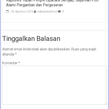
Kapolres Tuban Pimpin Upacara Sertijab, Sejumlah PJU
Alami Pergantian dan Pergeseran
26 Agustus 2024
kabarjawatimur
0
Tinggalkan Balasan
Alamat email Anda tidak akan dipublikasikan.
Ruas yang wajib
ditandai
*
Komentar
*