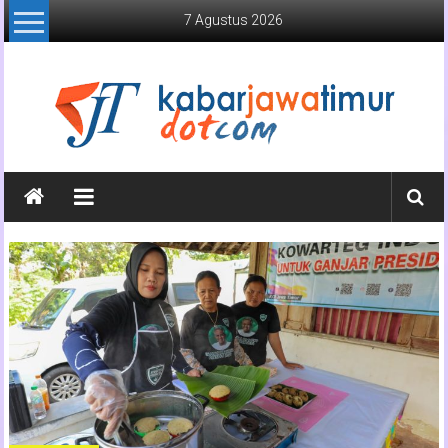
Lompat
7 Agustus 2026
ke
konten
Kabar
Jawa
Timur
Media
Online
Jawa
Timur