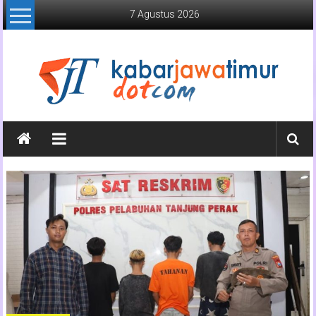
Lompat
7 Agustus 2026
ke
konten
Kabar
Jawa
Timur
Media
Online
Jawa
Timur