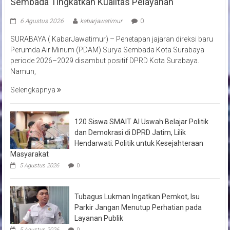
Sembada Tingkatkan Kualitas Pelayanan
6 Agustus 2026
kabarjawatimur
0
SURABAYA ( KabarJawatimur) – Penetapan jajaran direksi baru
Perumda Air Minum (PDAM) Surya Sembada Kota Surabaya
periode 2026–2029 disambut positif DPRD Kota Surabaya.
Namun,
Selengkapnya
120 Siswa SMAIT Al Uswah Belajar Politik
dan Demokrasi di DPRD Jatim, Lilik
Hendarwati: Politik untuk Kesejahteraan
Masyarakat
5 Agustus 2026
0
Tubagus Lukman Ingatkan Pemkot, Isu
Parkir Jangan Menutup Perhatian pada
Layanan Publik
5 Agustus 2026
0