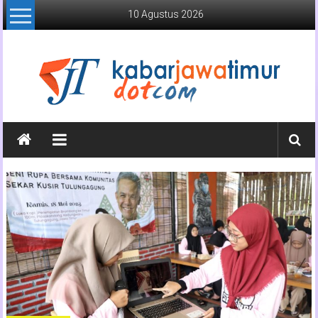
Lompat
10 Agustus 2026
ke
konten
Kabar
Jawa
Timur
Media
Online
Jawa
Timur