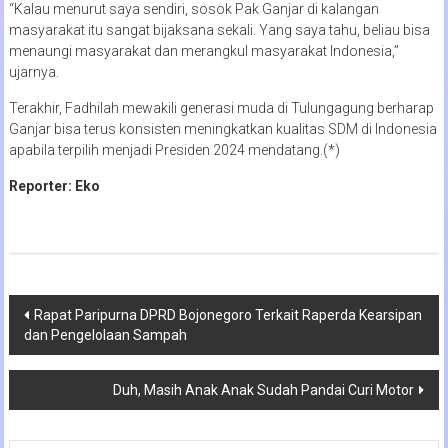
“Kalau menurut saya sendiri, sosok Pak Ganjar di kalangan
masyarakat itu sangat bijaksana sekali. Yang saya tahu, beliau bisa
menaungi masyarakat dan merangkul masyarakat Indonesia,”
ujarnya.
Terakhir, Fadhilah mewakili generasi muda di Tulungagung berharap
Ganjar bisa terus konsisten meningkatkan kualitas SDM di Indonesia
apabila terpilih menjadi Presiden 2024 mendatang.(*)
Reporter: Eko
Navigasi
Rapat Paripurna DPRD Bojonegoro Terkait Raperda Kearsipan
dan Pengelolaan Sampah
pos
Duh, Masih Anak Anak Sudah Pandai Curi Motor