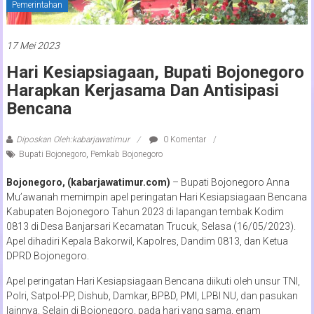
Pemerintahan
17 Mei 2023
Hari Kesiapsiagaan, Bupati Bojonegoro
Harapkan Kerjasama Dan Antisipasi
Bencana
Diposkan Oleh:kabarjawatimur
0 Komentar
Bupati Bojonegoro
,
Pemkab Bojonegoro
Bojonegoro, (kabarjawatimur.com)
– Bupati Bojonegoro Anna
Mu’awanah memimpin apel peringatan Hari Kesiapsiagaan Bencana
Kabupaten Bojonegoro Tahun 2023 di lapangan tembak Kodim
0813 di Desa Banjarsari Kecamatan Trucuk, Selasa (16/05/2023).
Apel dihadiri Kepala Bakorwil, Kapolres, Dandim 0813, dan Ketua
DPRD Bojonegoro.
Apel peringatan Hari Kesiapsiagaan Bencana diikuti oleh unsur TNI,
Polri, Satpol-PP, Dishub, Damkar, BPBD, PMI, LPBI NU, dan pasukan
lainnya. Selain di Bojonegoro, pada hari yang sama, enam