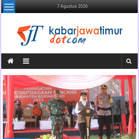
Lompat
7 Agustus 2026
ke
konten
Kabar
Jawa
Timur
Media
Online
Jawa
Timur