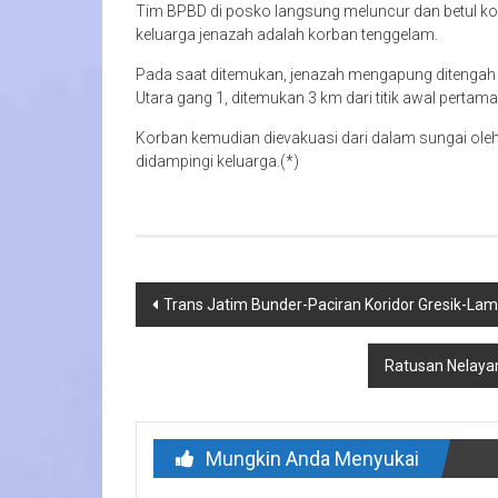
Tim BPBD di posko langsung meluncur dan betul korba
keluarga jenazah adalah korban tenggelam.
Pada saat ditemukan, jenazah mengapung ditengah 
Utara gang 1, ditemukan 3 km dari titik awal pertama
Korban kemudian dievakuasi dari dalam sungai ole
didampingi keluarga.(*)
Navigasi
Trans Jatim Bunder-Paciran Koridor Gresik-
pos
Ratusan Nelayan
Mungkin Anda Menyukai