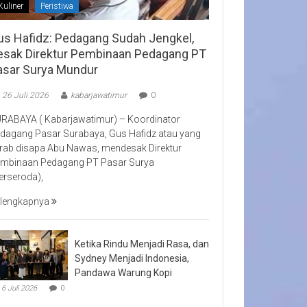
Kuliner
Peristiwa
us Hafidz: Pedagang Sudah Jengkel,
esak Direktur Pembinaan Pedagang PT
asar Surya Mundur
26 Juli 2026
kabarjawatimur
0
RABAYA ( Kabarjawatimur) – Koordinator
dagang Pasar Surabaya, Gus Hafidz atau yang
rab disapa Abu Nawas, mendesak Direktur
mbinaan Pedagang PT Pasar Surya
erseroda),
lengkapnya
Ketika Rindu Menjadi Rasa, dan
Sydney Menjadi Indonesia,
Pandawa Warung Kopi
6 Juli 2026
0