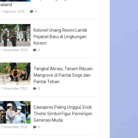
ailand
7 Agustus 2026
0
Kolonel Unang Resmi Lantik
Pejabat Baru di Lingkungan
Korem
1 November 2022
0
Tangkal Abrasi, Tanam Ribuan
Mangrove di Pantai Soge dan
Pantai Teban
1 November 2022
0
Cawapres Paling Unggul, Erick
Thohir Simbol Figur Pemimpin
Generasi Muda
2 November 2022
0