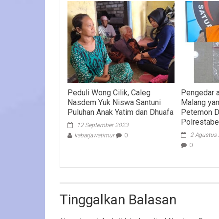
Peduli Wong Cilik, Caleg
Pengedar a
Nasdem Yuk Niswa Santuni
Malang yan
Puluhan Anak Yatim dan Dhuafa
Petemon D
Polrestabe
12 September 2023
2 Agustus
kabarjawatimur
0
0
Tinggalkan Balasan