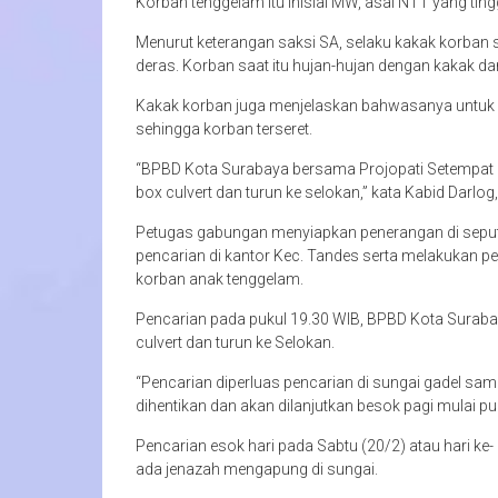
Korban tenggelam itu inisial MW, asal NTT yang tingg
Menurut keterangan saksi SA, selaku kakak korban s
deras. Korban saat itu hujan-hujan dengan kakak d
Kakak korban juga menjelaskan bahwasanya untuk k
sehingga korban terseret.
“BPBD Kota Surabaya bersama Projopati Setempat
box culvert dan turun ke selokan,” kata Kabid Darlo
Petugas gabungan menyiapkan penerangan di seput
pencarian di kantor Kec. Tandes serta melakukan pe
korban anak tenggelam.
Pencarian pada pukul 19.30 WIB, BPBD Kota Sura
culvert dan turun ke Selokan.
“Pencarian diperluas pencarian di sungai gadel sa
dihentikan dan akan dilanjutkan besok pagi mulai pu
Pencarian esok hari pada Sabtu (20/2) atau hari ke
ada jenazah mengapung di sungai.