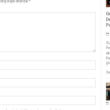
ang wajib ditandai
*
G
D
P
SU
Pe
ak
Pe
(P
Se