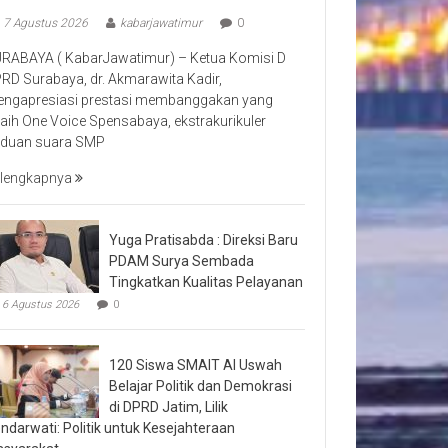
7 Agustus 2026
kabarjawatimur
0
RABAYA ( KabarJawatimur) – Ketua Komisi D
RD Surabaya, dr. Akmarawita Kadir,
ngapresiasi prestasi membanggakan yang
raih One Voice Spensabaya, ekstrakurikuler
duan suara SMP
lengkapnya
Yuga Pratisabda : Direksi Baru
PDAM Surya Sembada
Tingkatkan Kualitas Pelayanan
6 Agustus 2026
0
120 Siswa SMAIT Al Uswah
Belajar Politik dan Demokrasi
di DPRD Jatim, Lilik
ndarwati: Politik untuk Kesejahteraan