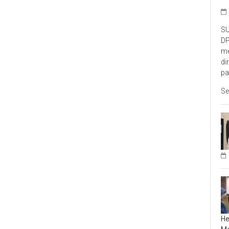
SU
DP
me
di
pa
Se
He