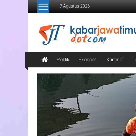
Lompat
7 Agustus 2026
ke
konten
Kabar
Jawa
Timur
Media
Politik
Ekonomi
Kriminal
L
Online
Jawa
Timur