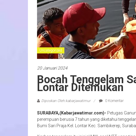
Uncategorized
20 Januari 2024
Bocah Tenggelam Sa
Lontar Ditemukan
Diposkan Oleh:kabarjawatimur
0 Komentar
SURABAYA,(Kabarjawatimur.com)-
Petugas Ganun
perempuan berusia 7 tahun yang diketahui tenggelam
Bumi Sari Praja Kel. Lontar Kec. Sambikerep, Suraba