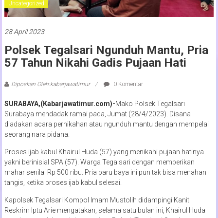
Uncategorized
28 April 2023
Polsek Tegalsari Ngunduh Mantu, Pria
57 Tahun Nikahi Gadis Pujaan Hati
Diposkan Oleh:kabarjawatimur
0 Komentar
SURABAYA,(Kabarjawatimur.com)-
Mako Polsek Tegalsari
Surabaya mendadak ramai pada, Jumat (28/4/2023). Disana
diadakan acara pernikahan atau ngunduh mantu dengan mempelai
seorang nara pidana.
Proses ijab kabul Khairul Huda (57) yang menikahi pujaan hatinya
yakni berinisial SPA (57). Warga Tegalsari dengan memberikan
mahar senilai Rp 500 ribu. Pria paru baya ini pun tak bisa menahan
tangis, ketika proses ijab kabul selesai.
Kapolsek Tegalsari Kompol Imam Mustolih didampingi Kanit
Reskrim Iptu Arie mengatakan, selama satu bulan ini, Khairul Huda