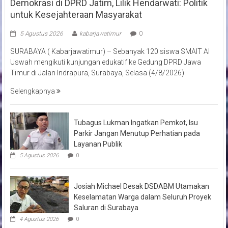
Demokrasi di DPRD Jatim, Lilik Hendarwati: Politik
untuk Kesejahteraan Masyarakat
5 Agustus 2026
kabarjawatimur
0
SURABAYA ( Kabarjawatimur) – Sebanyak 120 siswa SMAIT Al
Uswah mengikuti kunjungan edukatif ke Gedung DPRD Jawa
Timur di Jalan Indrapura, Surabaya, Selasa (4/8/2026).
Selengkapnya
Tubagus Lukman Ingatkan Pemkot, Isu
Parkir Jangan Menutup Perhatian pada
Layanan Publik
5 Agustus 2026
0
Josiah Michael Desak DSDABM Utamakan
Keselamatan Warga dalam Seluruh Proyek
Saluran di Surabaya
4 Agustus 2026
0