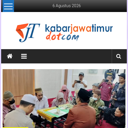
Lompat
6 Agustus 2026
ke
konten
Kabar
Jawa
Timur
Media
Online
Jawa
Timur