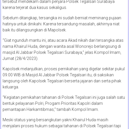
tersebut mendekam dalam penjara Polsek Tegalsari Surabaya
karena terjerat dua kasus sekaligus.
Sebelum ditangkap, tersangka ini sudah berniat meminang pujaan
hatinya untuk dinikahi. Karena tersandung masalah, akhirnya niat
baik itu dilangsungkan di Mapolsek.
“Giat ngunduh mantu ini, atau acara Akad nikah dari tersangka atas
nama Khairul Huda, dengan wanita asal Wonorejo berlangsung di
masjid Al Jabbar Polsek Tegalsari Surabaya,” jelas Kompol Imam,
Jumat (28/4/2023).
Kapolsek melanjutkan, proses pernikahan yang digelar sekitar pukul
09.00 WIB di Masjid Al Jabbar Polsek Tegalsari itu, di saksikan
langsung oleh Kapolsek Tegalsari berserta jajaran dan serta pihak
keluarga.
“Kegiatan pernikahan tahanan di Polsek Tegalsari ini juga salah satu
bentuk pelayanan Polri, Progam Prioritas Kapolri dalam
pemantapan Harkamtibmas,” tambah Kompol Imam.
Meski status yang bersangkutan yakni Khairul Huda masih
menjalani proses hukum sebagai tahanan di Polsek Tegalsari tapi