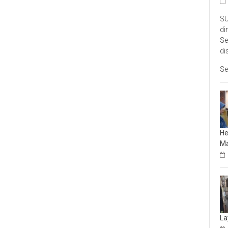
SU
di
Se
di
Se
He
Ma
La