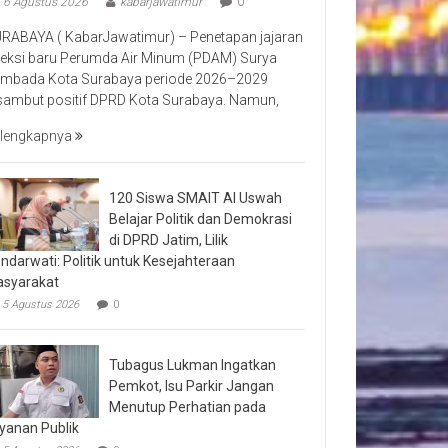
6 Agustus 2026
kabarjawatimur
0
RABAYA ( KabarJawatimur) – Penetapan jajaran
reksi baru Perumda Air Minum (PDAM) Surya
mbada Kota Surabaya periode 2026–2029
sambut positif DPRD Kota Surabaya. Namun,
lengkapnya
120 Siswa SMAIT Al Uswah
Belajar Politik dan Demokrasi
di DPRD Jatim, Lilik
ndarwati: Politik untuk Kesejahteraan
syarakat
5 Agustus 2026
0
Tubagus Lukman Ingatkan
Pemkot, Isu Parkir Jangan
Menutup Perhatian pada
yanan Publik