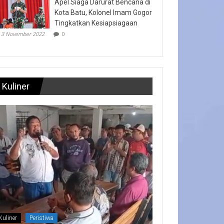
Apel Siaga Darurat Bencana di
Kota Batu, Kolonel Imam Gogor
Tingkatkan Kesiapsiagaan
3 November 2022
0
Kuliner
Kuliner
Peristiwa