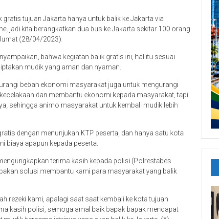
atis tujuan Jakarta hanya untuk balik ke Jakarta via
 jadi kita berangkatkan dua bus ke Jakarta sekitar 100 orang
 Jumat (28/04/2023).
paikan, bahwa kegiatan balik gratis ini, hal itu sesuai
k ciptakan mudik yang aman dan nyaman.
urangi beban ekonomi masyarakat juga untuk mengurangi
ka kecelakaan dan membantu ekonomi kepada masyarakat, tapi
ya, sehingga animo masyarakat untuk kembali mudik lebih
gratis dengan menunjukan KTP peserta, dan hanya satu kota
ani biaya apapun kepada peserta.
 mengungkapkan terima kasih kepada polisi (Polrestabes
upakan solusi membantu kami para masyarakat yang balik
h rezeki kami, apalagi saat saat kembali ke kota tujuan
rima kasih polisi, semoga amal baik bapak bapak mendapat