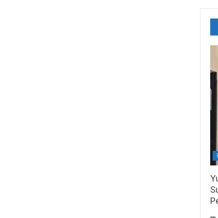
Y
S
P