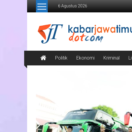
Lompat
6 Agustus 2026
ke
konten
Kabar
Jawa
Timur
Media
Politik
Ekonomi
Kriminal
L
Online
Jawa
Timur