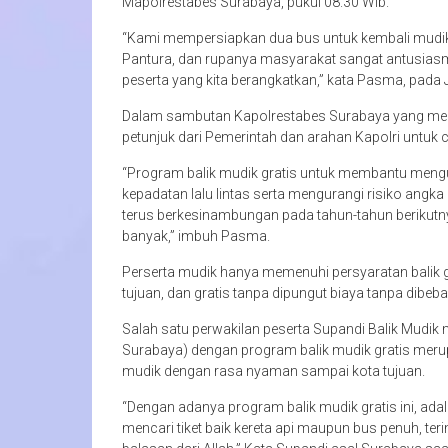
Mapolrestabes Surabaya, pukul 08.30 Wib.
“Kami mempersiapkan dua bus untuk kembali mudik gr
Pantura, dan rupanya masyarakat sangat antusiasme,
peserta yang kita berangkatkan,” kata Pasma, pada
Dalam sambutan Kapolrestabes Surabaya yang menyam
petunjuk dari Pemerintah dan arahan Kapolri untu
“Program balik mudik gratis untuk membantu meng
kepadatan lalu lintas serta mengurangi risiko ang
terus berkesinambungan pada tahun-tahun berikutn
banyak,” imbuh Pasma.
Perserta mudik hanya memenuhi persyaratan balik 
tujuan, dan gratis tanpa dipungut biaya tanpa dibeb
Salah satu perwakilan peserta Supandi Balik Mudik
Surabaya) dengan program balik mudik gratis mer
mudik dengan rasa nyaman sampai kota tujuan.
“Dengan adanya program balik mudik gratis ini, adala
mencari tiket baik kereta api maupun bus penuh, te