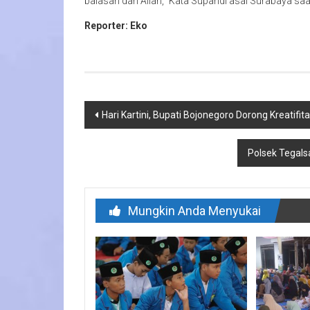
balasan dari Allah,” Kata Supandi asal Surabaya saa
Reporter: Eko
Navigasi
Hari Kartini, Bupati Bojonegoro Dorong Kreatifi
pos
Polsek Tegals
Mungkin Anda Menyukai