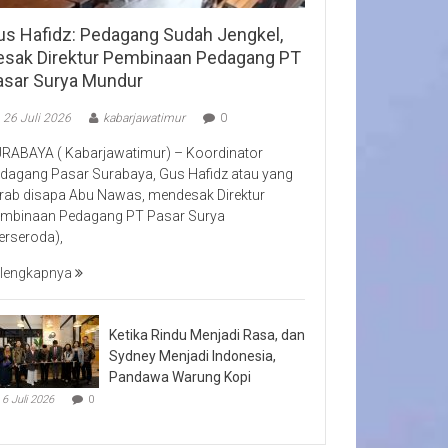
us Hafidz: Pedagang Sudah Jengkel,
esak Direktur Pembinaan Pedagang PT
asar Surya Mundur
26 Juli 2026
kabarjawatimur
0
RABAYA ( Kabarjawatimur) – Koordinator
dagang Pasar Surabaya, Gus Hafidz atau yang
rab disapa Abu Nawas, mendesak Direktur
mbinaan Pedagang PT Pasar Surya
erseroda),
lengkapnya
Ketika Rindu Menjadi Rasa, dan
Sydney Menjadi Indonesia,
Pandawa Warung Kopi
6 Juli 2026
0