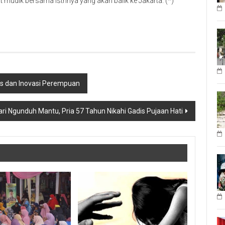
t mudik bersama istrinya yang akan balik ke Jakarta. (*)
tas dan Inovasi Perempuan
ari Ngunduh Mantu, Pria 57 Tahun Nikahi Gadis Pujaan Hati