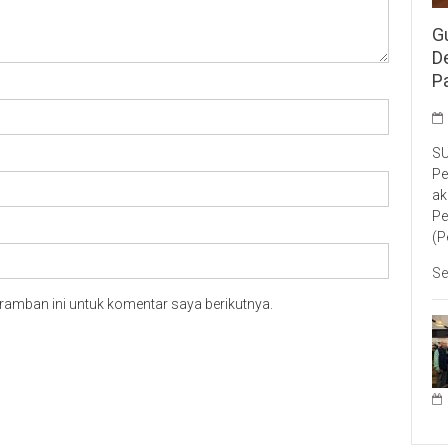
G
D
P
SU
Pe
ak
Pe
(P
Se
ramban ini untuk komentar saya berikutnya.