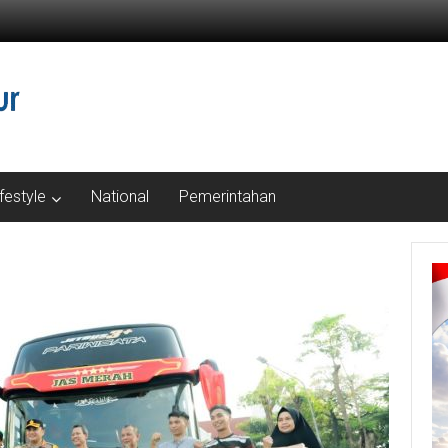
ifestyle
National
Pemerintahan