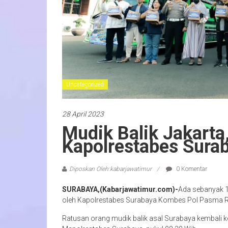
Uncategorized
28 April 2023
Mudik Balik Jakarta
Kapolrestabes Sura
Diposkan Oleh:kabarjawatimur
0 Komentar
SURABAYA,(Kabarjawatimur.com)-
Ada sebanyak 1
oleh Kapolrestabes Surabaya Kombes Pol Pasma Roy
Ratusan orang mudik balik asal Surabaya kembali k