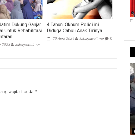
Jatim Dukung Ganjar
4 Tahun, Oknum Polisi ini
al Untuk Rehabilitasi
Diduga Cabuli Anak Tirinya
ntaran
20 April 2024
kabarjawatimur
0
i 2023
kabarjawatimur
ang wajib ditandai
*