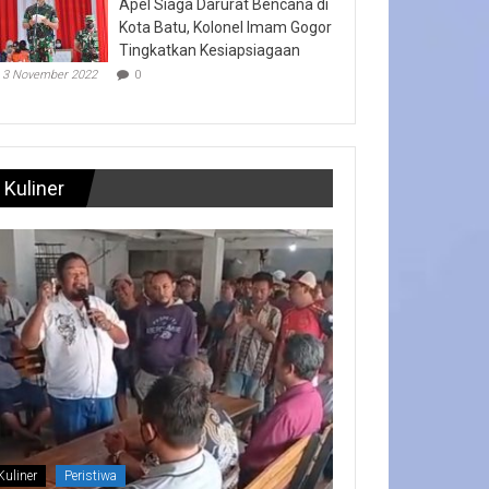
Apel Siaga Darurat Bencana di
Kota Batu, Kolonel Imam Gogor
Tingkatkan Kesiapsiagaan
3 November 2022
0
Kuliner
Kuliner
Peristiwa