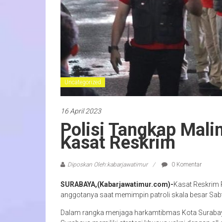
Uncategorized
16 April 2023
Polisi Tangkap Mali
Kasat Reskrim
Diposkan Oleh:kabarjawatimur
0 Komentar
SURABAYA,(Kabarjawatimur.com)-
Kasat Reskrim
anggotanya saat memimpin patroli skala besar Sabt
Dalam rangka menjaga harkamtibmas Kota Surabaya j