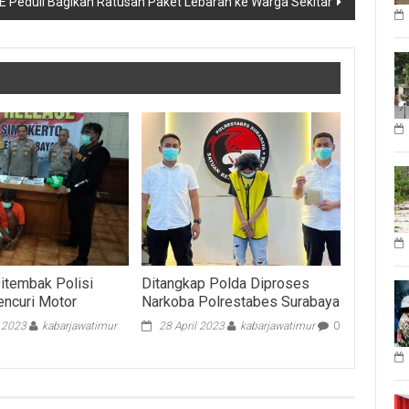
PE Peduli Bagikan Ratusan Paket Lebaran ke Warga Sekitar
Ditembak Polisi
Ditangkap Polda Diproses
ncuri Motor
Narkoba Polrestabes Surabaya
i 2023
kabarjawatimur
28 April 2023
kabarjawatimur
0