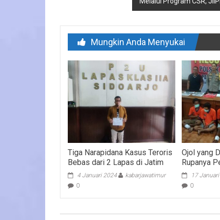
Melalui Program CSR, JII
Mungkin Anda Menyukai
Tiga Narapidana Kasus Teroris
Ojol yang 
Bebas dari 2 Lapas di Jatim
Rupanya Pe
4 Januari 2024
kabarjawatimur
17 Januar
0
0