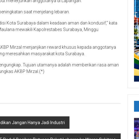
l out menerjunkan anggotanya di Lapangan.
peningkatan saat menjelang lebaran.
disi Kota Surabaya dalam keadaan aman dan kondusif,” kata
Maulana mewakili Kapolrestabes Surabaya, Minggu
i, AKBP Mirzal menjanjikan reward khusus kepada anggotanya
ang meresahkan masyarakat kota Surabaya.
l mengungkap. Tujuan utamanya adalah memberikan rasa aman
ngkas AKBP Mirzal.(*)
dikan Jangan Hanya Jadi Industri