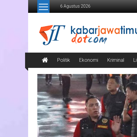
Lompat
6 Agustus 2026
ke
konten
Kabar
Jawa
Timur
Media
Politik
Ekonomi
Kriminal
L
Online
Jawa
Timur