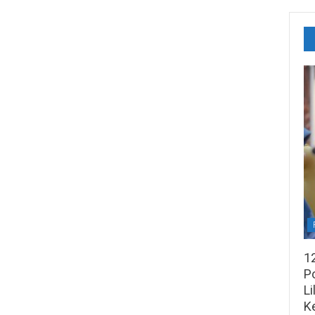
1
Po
Li
K