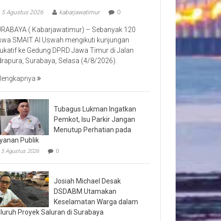
5 Agustus 2026
kabarjawatimur
0
RABAYA ( Kabarjawatimur) – Sebanyak 120
swa SMAIT Al Uswah mengikuti kunjungan
ukatif ke Gedung DPRD Jawa Timur di Jalan
drapura, Surabaya, Selasa (4/8/2026).
lengkapnya
Tubagus Lukman Ingatkan
Pemkot, Isu Parkir Jangan
Menutup Perhatian pada
yanan Publik
5 Agustus 2026
0
Josiah Michael Desak
DSDABM Utamakan
Keselamatan Warga dalam
luruh Proyek Saluran di Surabaya