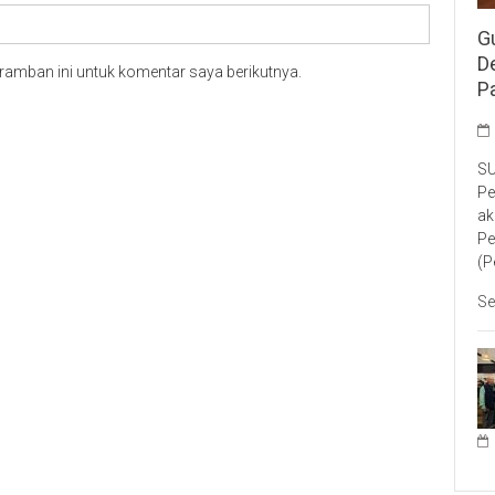
G
D
ramban ini untuk komentar saya berikutnya.
P
SU
Pe
ak
Pe
(P
Se