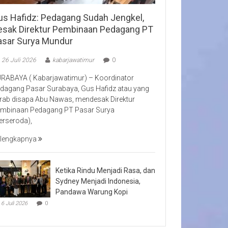
us Hafidz: Pedagang Sudah Jengkel,
esak Direktur Pembinaan Pedagang PT
asar Surya Mundur
26 Juli 2026
kabarjawatimur
0
RABAYA ( Kabarjawatimur) – Koordinator
dagang Pasar Surabaya, Gus Hafidz atau yang
rab disapa Abu Nawas, mendesak Direktur
mbinaan Pedagang PT Pasar Surya
erseroda),
lengkapnya
Ketika Rindu Menjadi Rasa, dan
Sydney Menjadi Indonesia,
Pandawa Warung Kopi
6 Juli 2026
0