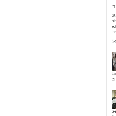
SU
si
ed
In
Se
La
Se