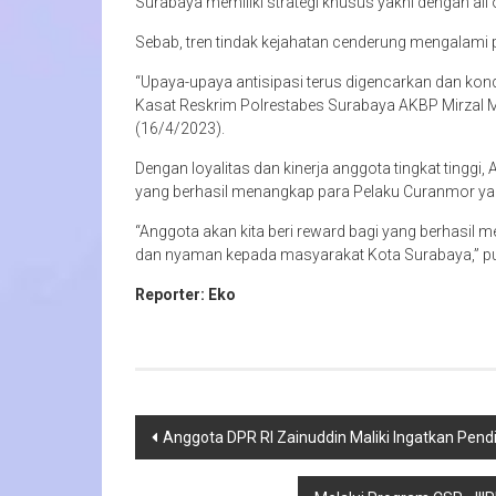
Surabaya memiliki strategi khusus yakni dengan al
Sebab, tren tindak kejahatan cenderung mengalami 
“Upaya-upaya antisipasi terus digencarkan dan kon
Kasat Reskrim Polrestabes Surabaya AKBP Mirzal 
(16/4/2023).
Dengan loyalitas dan kinerja anggota tingkat tingg
yang berhasil menangkap para Pelaku Curanmor y
“Anggota akan kita beri reward bagi yang berhasi
dan nyaman kepada masyarakat Kota Surabaya,” pu
Reporter: Eko
Navigasi
Anggota DPR RI Zainuddin Maliki Ingatkan Pendi
pos