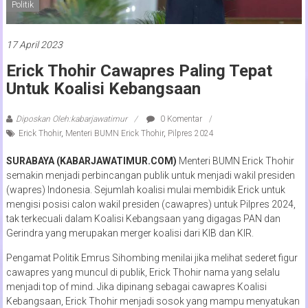
Politik
17 April 2023
Erick Thohir Cawapres Paling Tepat
Untuk Koalisi Kebangsaan
Diposkan Oleh:kabarjawatimur
0 Komentar
Erick Thohir
,
Menteri BUMN Erick Thohir
,
Pilpres 2024
SURABAYA (KABARJAWATIMUR.COM)
Menteri BUMN Erick Thohir
semakin menjadi perbincangan publik untuk menjadi wakil presiden
(wapres) Indonesia. Sejumlah koalisi mulai membidik Erick untuk
mengisi posisi calon wakil presiden (cawapres) untuk Pilpres 2024,
tak terkecuali dalam Koalisi Kebangsaan yang digagas PAN dan
Gerindra yang merupakan merger koalisi dari KIB dan KIR.
Pengamat Politik Emrus Sihombing menilai jika melihat sederet figur
cawapres yang muncul di publik, Erick Thohir nama yang selalu
menjadi top of mind. Jika dipinang sebagai cawapres Koalisi
Kebangsaan, Erick Thohir menjadi sosok yang mampu menyatukan