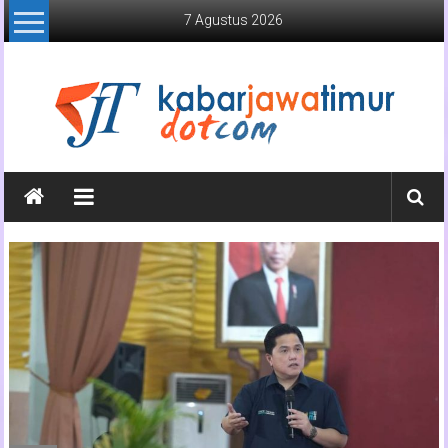
Lompat
7 Agustus 2026
ke
konten
Kabar
Jawa
Timur
Media
Online
Jawa
Timur