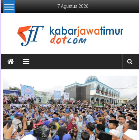
Lompat
7 Agustus 2026
ke
konten
Kabar
Jawa
Timur
Media
Online
Jawa
Timur