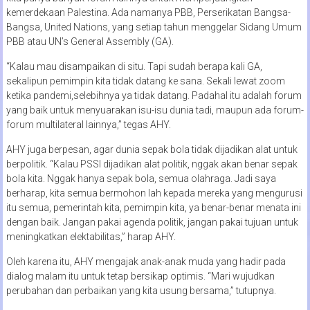
kemerdekaan Palestina. Ada namanya PBB, Perserikatan Bangsa-
Bangsa, United Nations, yang setiap tahun menggelar Sidang Umum
PBB atau UN’s General Assembly (GA).
“Kalau mau disampaikan di situ. Tapi sudah berapa kali GA,
sekalipun pemimpin kita tidak datang ke sana. Sekali lewat zoom
ketika pandemi,selebihnya ya tidak datang. Padahal itu adalah forum
yang baik untuk menyuarakan isu-isu dunia tadi, maupun ada forum-
forum multilateral lainnya,” tegas AHY.
AHY juga berpesan, agar dunia sepak bola tidak dijadikan alat untuk
berpolitik. “Kalau PSSI dijadikan alat politik, nggak akan benar sepak
bola kita. Nggak hanya sepak bola, semua olahraga. Jadi saya
berharap, kita semua bermohon lah kepada mereka yang mengurusi
itu semua, pemerintah kita, pemimpin kita, ya benar-benar menata ini
dengan baik. Jangan pakai agenda politik, jangan pakai tujuan untuk
meningkatkan elektabilitas,” harap AHY.
Oleh karena itu, AHY mengajak anak-anak muda yang hadir pada
dialog malam itu untuk tetap bersikap optimis. “Mari wujudkan
perubahan dan perbaikan yang kita usung bersama,” tutupnya.