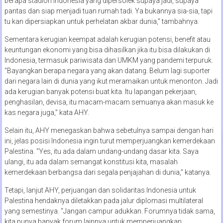
berapa stadion Indonesia yang dipersolek supaya jadi, supaya
pantas dan siap menjadi tuan rumah tadi. Ya bukannya sia-sia, tapi
tu kan dipersiapkan untuk perhelatan akbar dunia,” tambahnya.
Sementara kerugian keempat adalah kerugian potensi, benefit atau
keuntungan ekonomi yang bisa dihasilkan jika itu bisa dilakukan di
Indonesia, termasuk pariwisata dan UMKM yang pandemi terpuruk.
“Bayangkan berapa negara yang akan datang. Belum lagi suporter
dari negara lain di dunia yang ikut meramaikan untuk menonton. Jadi
ada kerugian banyak potensi buat kita. Itu lapangan pekerjaan,
penghasilan, devisa, itu macam-macam semuanya akan masuk ke
kas negara juga,” kata AHY.
Selain itu, AHY menegaskan bahwa sebetulnya sampai dengan hari
ini, jelas posisi Indonesia ingin turut memperjuangkan kemerdekaan
Palestina. “Yes, itu ada dalam undang-undang dasar kita. Saya
ulangi, itu ada dalam semangat konstitusi kita, masalah
kemerdekaan berbangsa dari segala penjajahan di dunia,” katanya.
Tetapi, lanjut AHY, perjuangan dan solidaritas Indonesia untuk
Palestina hendaknya diletakkan pada jalur diplomasi multilateral
yang semestinya. “Jangan campur adukkan. Forumnya tidak sama,
kita punya banyak forum lainnya untuk memperjuangkan