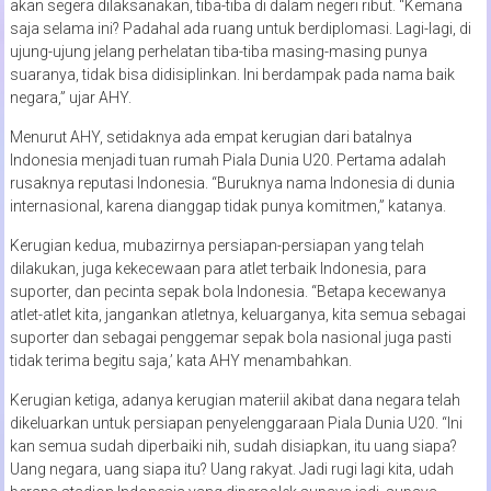
akan segera dilaksanakan, tiba-tiba di dalam negeri ribut. “Kemana
saja selama ini? Padahal ada ruang untuk berdiplomasi. Lagi-lagi, di
ujung-ujung jelang perhelatan tiba-tiba masing-masing punya
suaranya, tidak bisa didisiplinkan. Ini berdampak pada nama baik
negara,” ujar AHY.
Menurut AHY, setidaknya ada empat kerugian dari batalnya
Indonesia menjadi tuan rumah Piala Dunia U20. Pertama adalah
rusaknya reputasi Indonesia. “Buruknya nama Indonesia di dunia
internasional, karena dianggap tidak punya komitmen,” katanya.
Kerugian kedua, mubazirnya persiapan-persiapan yang telah
dilakukan, juga kekecewaan para atlet terbaik Indonesia, para
suporter, dan pecinta sepak bola Indonesia. “Betapa kecewanya
atlet-atlet kita, jangankan atletnya, keluarganya, kita semua sebagai
suporter dan sebagai penggemar sepak bola nasional juga pasti
tidak terima begitu saja,’ kata AHY menambahkan.
Kerugian ketiga, adanya kerugian materiil akibat dana negara telah
dikeluarkan untuk persiapan penyelenggaraan Piala Dunia U20. “Ini
kan semua sudah diperbaiki nih, sudah disiapkan, itu uang siapa?
Uang negara, uang siapa itu? Uang rakyat. Jadi rugi lagi kita, udah