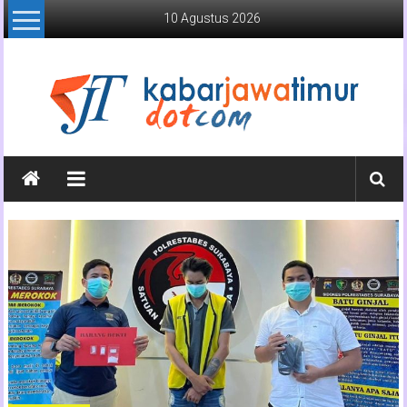
Lompat
10 Agustus 2026
ke
konten
Kabar
Jawa
Timur
Media
Online
Jawa
Timur