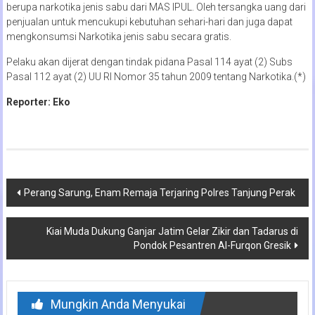
berupa narkotika jenis sabu dari MAS IPUL. Oleh tersangka uang dari
penjualan untuk mencukupi kebutuhan sehari-hari dan juga dapat
mengkonsumsi Narkotika jenis sabu secara gratis.
Pelaku akan dijerat dengan tindak pidana Pasal 114 ayat (2) Subs
Pasal 112 ayat (2) UU RI Nomor 35 tahun 2009 tentang Narkotika.(*)
Reporter: Eko
Navigasi
Perang Sarung, Enam Remaja Terjaring Polres Tanjung Perak
pos
Kiai Muda Dukung Ganjar Jatim Gelar Zikir dan Tadarus di
Pondok Pesantren Al-Furqon Gresik
Mungkin Anda Menyukai