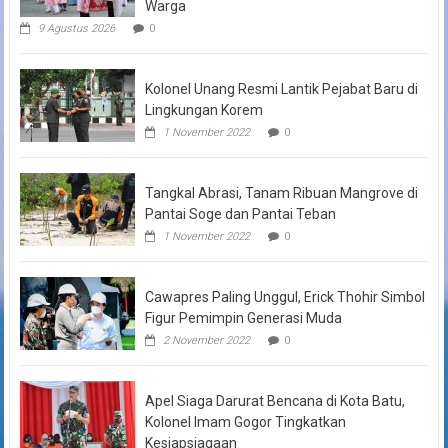
Warga
9 Agustus 2026
0
Kolonel Unang Resmi Lantik Pejabat Baru di
Lingkungan Korem
1 November 2022
0
Tangkal Abrasi, Tanam Ribuan Mangrove di
Pantai Soge dan Pantai Teban
1 November 2022
0
Cawapres Paling Unggul, Erick Thohir Simbol
Figur Pemimpin Generasi Muda
2 November 2022
0
Apel Siaga Darurat Bencana di Kota Batu,
Kolonel Imam Gogor Tingkatkan
Kesiapsiagaan