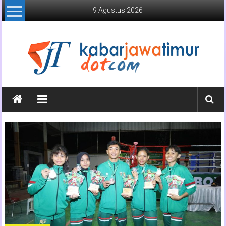
Lompat
9 Agustus 2026
ke
konten
Kabar
Jawa
Timur
Media
Online
Jawa
Timur