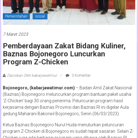
Pemerintahan
sosial
7 Maret 2023
Pemberdayaan Zakat Bidang Kuliner,
Baznas Bojonegoro Luncurkan
Program Z-Chicken
Diposkan Oleh:kabarjawatimur
0 Komentar
Bojonegoro, (kabarjawatimur.com)
– Badan Amil Zakat Nasional
(Baznas) Bojonegoro meluncurkan program bantuan paket usaha
‘Z-Chicken’ bagi 30 orang penerima. Peluncuran program hasil
kerjasama dengan Baznas Provinsi dan Baznas RI ini digelar Aula
gedung Maharani Bakorwil Bojonegoro, Senin (06/03/2023).
Ketua Baznas Bojonegoro Nurul Huda menuturkan peluncuran
program Z-Chicken di Bojonegoro ini sudah tepat sasaran. Selain Z-
Chicken juga ada berbagai program yang dibawa oleh Baznas RI