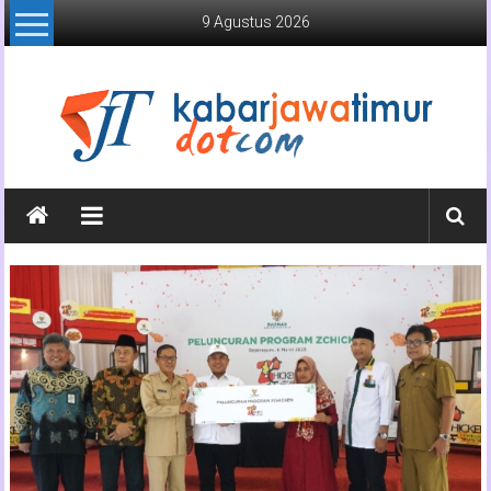
Lompat
9 Agustus 2026
ke
konten
Kabar
Jawa
Timur
Media
Online
Jawa
Timur