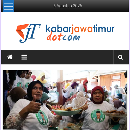
Lompat
6 Agustus 2026
ke
konten
Kabar
Jawa
Timur
Media
Online
Jawa
Timur