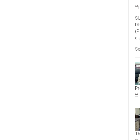
SU
DP
(P
di
Se
Pr
Th