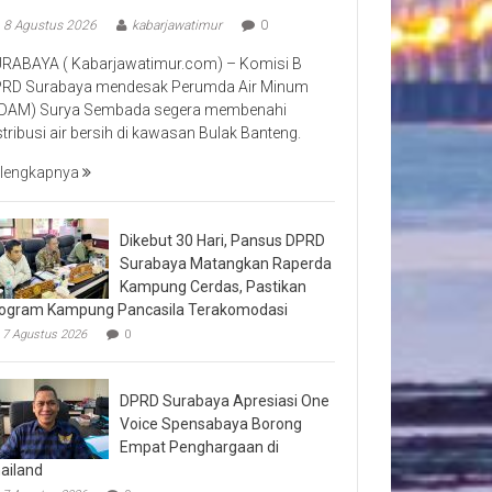
8 Agustus 2026
kabarjawatimur
0
RABAYA ( Kabarjawatimur.com) – Komisi B
RD Surabaya mendesak Perumda Air Minum
DAM) Surya Sembada segera membenahi
stribusi air bersih di kawasan Bulak Banteng.
lengkapnya
Dikebut 30 Hari, Pansus DPRD
Surabaya Matangkan Raperda
Kampung Cerdas, Pastikan
ogram Kampung Pancasila Terakomodasi
7 Agustus 2026
0
DPRD Surabaya Apresiasi One
Voice Spensabaya Borong
Empat Penghargaan di
ailand