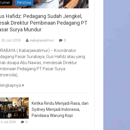
Kuliner
Peristiwa
us Hafidz: Pedagang Sudah Jengkel,
esak Direktur Pembinaan Pedagang PT
asar Surya Mundur
26 Juli 2026
kabarjawatimur
0
RABAYA ( Kabarjawatimur) – Koordinator
dagang Pasar Surabaya, Gus Hafidz atau yang
rab disapa Abu Nawas, mendesak Direktur
mbinaan Pedagang PT Pasar Surya
erseroda),
lengkapnya
Ketika Rindu Menjadi Rasa, dan
Sydney Menjadi Indonesia,
Pandawa Warung Kopi
6 Juli 2026
0