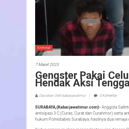
Kriminal
7 Maret 2023
Gengster Pakai Celu
Hendak Aksi Tengga
Diposkan Oleh:kabarjawatimur
0 Komentar
SURABAYA,(Kabarjawatimur.com)-
Anggota SatInt
antisipasi 3 C (Curas, Curat dan Curanmor) serta an
hukum Polrestabes Surabaya, hasilnya dua remaja 