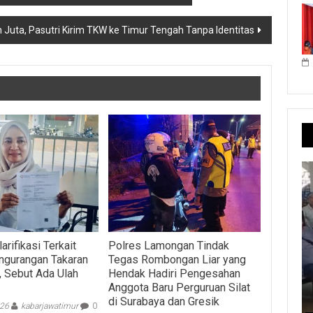
 Juta, Pasutri Kirim TKW ke Timur Tengah Tanpa Identitas
rifikasi Terkait
Polres Lamongan Tindak
ngurangan Takaran
Tegas Rombongan Liar yang
, Sebut Ada Ulah
Hendak Hadiri Pengesahan
Anggota Baru Perguruan Silat
di Surabaya dan Gresik
026
kabarjawatimur
0