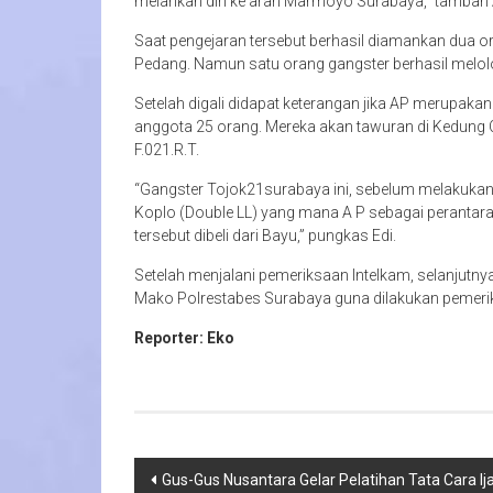
melarikan diri ke arah Marmoyo Surabaya,” tambah
Saat pengejaran tersebut berhasil diamankan dua o
Pedang. Namun satu orang gangster berhasil melolo
Setelah digali didapat keterangan jika AP merupak
anggota 25 orang. Mereka akan tawuran di Kedung
F.021.R.T.
“Gangster Tojok21surabaya ini, sebelum melakukan 
Koplo (Double LL) yang mana A P sebagai perantara 
tersebut dibeli dari Bayu,” pungkas Edi.
Setelah menjalani pemeriksaan Intelkam, selanjut
Mako Polrestabes Surabaya guna dilakukan pemerik
Reporter: Eko
Navigasi
Gus-Gus Nusantara Gelar Pelatihan Tata Cara Ij