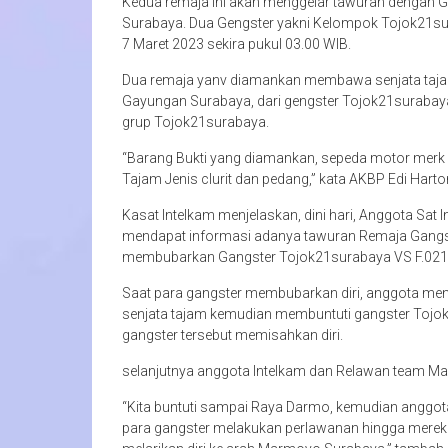
Kedua remaja ini akan menggelar tawuran dengan G
Surabaya. Dua Gengster yakni Kelompok Tojok21sura
7 Maret 2023 sekira pukul 03.00 WIB.
Dua remaja yanv diamankan membawa senjata tajam j
Gayungan Surabaya, dari gengster Tojok21surabaya
grup Tojok21surabaya.
“Barang Bukti yang diamankan, sepeda motor merk
Tajam Jenis clurit dan pedang,” kata AKBP Edi Hart
Kasat Intelkam menjelaskan, dini hari, Anggota Sa
mendapat informasi adanya tawuran Remaja Gangst
membubarkan Gangster Tojok21surabaya VS F.021.
Saat para gangster membubarkan diri, anggota me
senjata tajam kemudian membuntuti gangster Tojo
gangster tersebut memisahkan diri.
selanjutnya anggota Intelkam dan Relawan team Ma
“Kita buntuti sampai Raya Darmo, kemudian anggota
para gangster melakukan perlawanan hingga mereka 