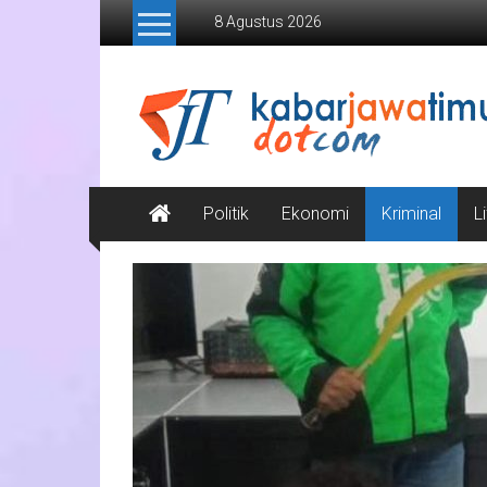
Lompat
8 Agustus 2026
ke
konten
Kabar
Jawa
Timur
Media
Politik
Ekonomi
Kriminal
L
Online
Jawa
Timur