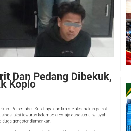
rit Dan Pedang Dibekuk,
k Koplo
elkam Polrestabes Surabaya dan tim melaksanakan patroli
tisipasi aksi tawuran kelompok remaja gangster di wilayah
diduga gengster diamankan.