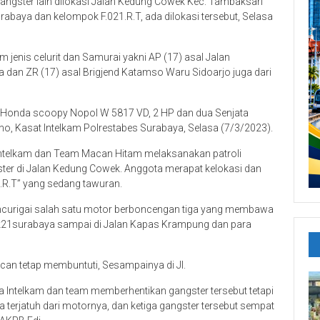
angster lain dilokasi Jalan Kedung Cowek Kec. Tambaksari
baya dan kelompok F.021.R.T, ada dilokasi tersebut, Selasa
enis celurit dan Samurai yakni AP (17) asal Jalan
 dan ZR (17) asal Brigjend Katamso Waru Sidoarjo juga dari
 Honda scoopy Nopol W 5817 VD, 2 HP dan dua Senjata
ono, Kasat Intelkam Polrestabes Surabaya, Selasa (7/3/2023).
t Intelkam dan Team Macan Hitam melaksanakan patroli
er di Jalan Kedung Cowek. Anggota merapat kelokasi dan
R.T” yang sedang tawuran.
ncurigai salah satu motor berboncengan tiga yang membawa
k21surabaya sampai di Jalan Kapas Krampung dan para
can tetap membuntuti, Sesampainya di Jl.
 Intelkam dan team memberhentikan gangster tersebut tetapi
terjatuh dari motornya, dan ketiga gangster tersebut sempat