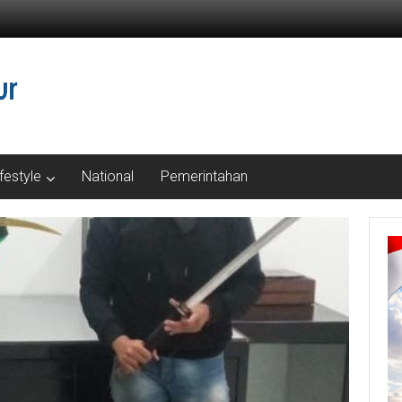
ifestyle
National
Pemerintahan