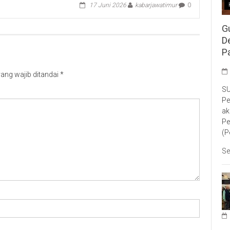
17 Juni 2026
kabarjawatimur
0
G
D
P
ang wajib ditandai
*
SU
Pe
ak
Pe
(P
Se