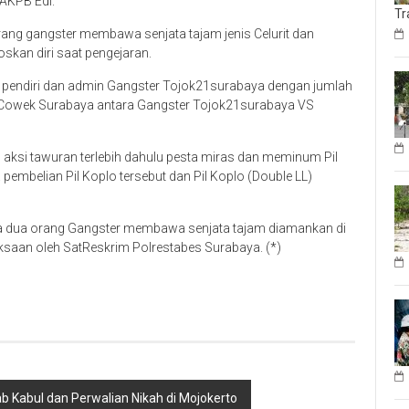
 AKPB Edi.
Tr
rang gangster membawa senjata tajam jenis Celurit dan
skan diri saat pengejaran.
an pendiri dan admin Gangster Tojok21surabaya dengan jumlah
 Cowek Surabaya antara Gangster Tojok21surabaya VS
aksi tawuran terlebih dahulu pesta miras dan meminum Pil
pembelian Pil Koplo tersebut dan Pil Koplo (Double LL)
nya dua orang Gangster membawa senjata tajam diamankan di
saan oleh SatReskrim Polrestabes Surabaya. (*)
ab Kabul dan Perwalian Nikah di Mojokerto