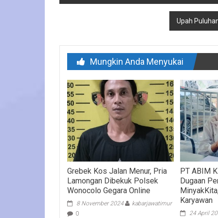
pos
Upah Puluhan
Mungkin Anda Menyukai
Grebek Kos Jalan Menur, Pria
PT ABIM Kla
Lamongan Dibekuk Polsek
Dugaan Pe
Wonocolo Gegara Online
MinyakKita
Karyawan
8 November 2024
kabarjawatimur
24 April 2
0