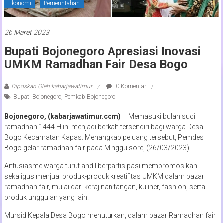
Ekonomi
Pemerintahan
26 Maret 2023
Bupati Bojonegoro Apresiasi Inovasi
UMKM Ramadhan Fair Desa Bogo
Diposkan Oleh:kabarjawatimur
0 Komentar
Bupati Bojonegoro
,
Pemkab Bojonegoro
Bojonegoro, (kabarjawatimur.com)
– Memasuki bulan suci
ramadhan 1444 H ini menjadi berkah tersendiri bagi warga Desa
Bogo Kecamatan Kapas. Menangkap peluang tersebut, Pemdes
Bogo gelar ramadhan fair pada Minggu sore, (26/03/2023).
Antusiasme warga turut andil berpartisipasi mempromosikan
sekaligus menjual produk-produk kreatifitas UMKM dalam bazar
ramadhan fair, mulai dari kerajinan tangan, kuliner, fashion, serta
produk unggulan yang lain.
Mursid Kepala Desa Bogo menuturkan, dalam bazar Ramadhan fair