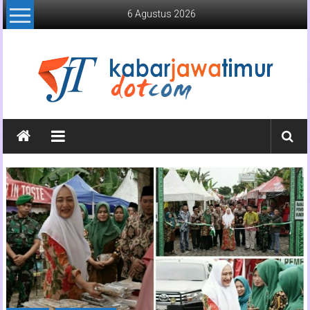
Lompat
6 Agustus 2026
ke
konten
Kabar
Jawa
Timur
Media
Online
Jawa
Timur