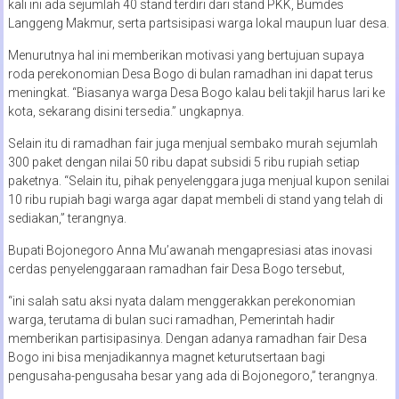
kali ini ada sejumlah 40 stand terdiri dari stand PKK, Bumdes
Langgeng Makmur, serta partsisipasi warga lokal maupun luar desa.
Menurutnya hal ini memberikan motivasi yang bertujuan supaya
roda perekonomian Desa Bogo di bulan ramadhan ini dapat terus
meningkat. “Biasanya warga Desa Bogo kalau beli takjil harus lari ke
kota, sekarang disini tersedia.” ungkapnya.
Selain itu di ramadhan fair juga menjual sembako murah sejumlah
300 paket dengan nilai 50 ribu dapat subsidi 5 ribu rupiah setiap
paketnya. “Selain itu, pihak penyelenggara juga menjual kupon senilai
10 ribu rupiah bagi warga agar dapat membeli di stand yang telah di
sediakan,” terangnya.
Bupati Bojonegoro Anna Mu’awanah mengapresiasi atas inovasi
cerdas penyelenggaraan ramadhan fair Desa Bogo tersebut,
“ini salah satu aksi nyata dalam menggerakkan perekonomian
warga, terutama di bulan suci ramadhan, Pemerintah hadir
memberikan partisipasinya. Dengan adanya ramadhan fair Desa
Bogo ini bisa menjadikannya magnet keturutsertaan bagi
pengusaha-pengusaha besar yang ada di Bojonegoro,” terangnya.