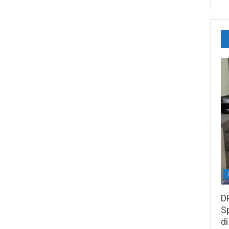
D
S
di