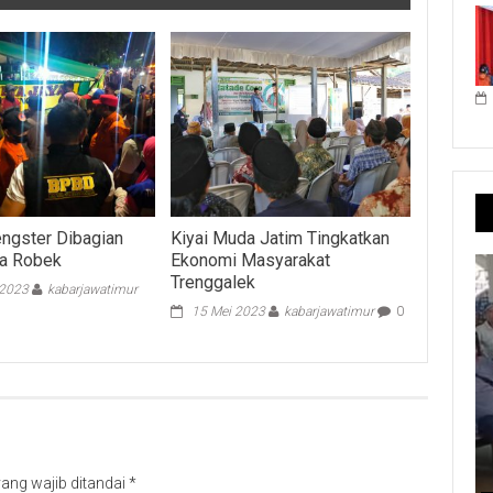
ngster Dibagian
Kiyai Muda Jatim Tingkatkan
ka Robek
Ekonomi Masyarakat
Trenggalek
 2023
kabarjawatimur
15 Mei 2023
kabarjawatimur
0
ang wajib ditandai
*