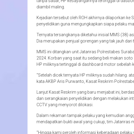
tanpa sadar, HP kesayangannya tertinggal di dasbor
diambil maling.
Kejadian tersebut oleh ROH akhirnya dilaporkan ke
penyelidikan guna mengungkapkan siapa pelaku mal
Ternyata tersangkanya diketahui inisial MMS (38) as
Dia merupakan penjual gorengan yang tak jauh dari
MMS ini ditangkan unit Jatanras Polrestabes Surab
2024. Korban yang saat itu sedang beli makan sot
HP miliknya tertinggal di dashboard motor sebelah ki
“Setelah dicek ternyata HP miliknya sudah hilang. a
kata AKBP Aris Purwanto, Kasat Reskrim Polrestab
Lanjut Kasat Reskrim yang baru menjabat ini, berd
dan serangkaian penyelidikan dengan melakukan int
CCTV yang menyorot dilokasi.
Dalam rekaman tampak pelaku yang kemudian anggot
mendapatkan bukti awal yang cukup, tim Jatanras 
“Hingga kami peroleh informasi keberadaan pelaku