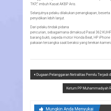
TKP,” imbuh Kasat AKBP Aris.
Selanjutnya pelaku dilakukan penangkapan, besert
penyidikan lebih lanjut.
Dari pelaku tindak pidana
pencurian, sebagaimana dimaksud Pasal 362 KUHP i
barang bukti, sepeda motor Honda Beat, HP iPhone 1
pakaian tersangka saat beraksi yang terekan kamera
Navigasi
Dugaan Pelanggaran Netralitas Pemilu Terjadi 
pos
Ketum PP Muhammadiyah Re
Mungkin Anda Menyukai