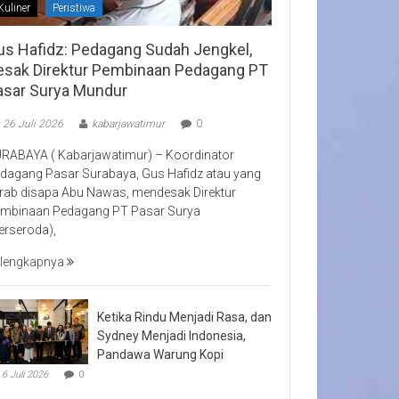
Kuliner
Peristiwa
us Hafidz: Pedagang Sudah Jengkel,
esak Direktur Pembinaan Pedagang PT
asar Surya Mundur
26 Juli 2026
kabarjawatimur
0
RABAYA ( Kabarjawatimur) – Koordinator
dagang Pasar Surabaya, Gus Hafidz atau yang
rab disapa Abu Nawas, mendesak Direktur
mbinaan Pedagang PT Pasar Surya
erseroda),
lengkapnya
Ketika Rindu Menjadi Rasa, dan
Sydney Menjadi Indonesia,
Pandawa Warung Kopi
6 Juli 2026
0