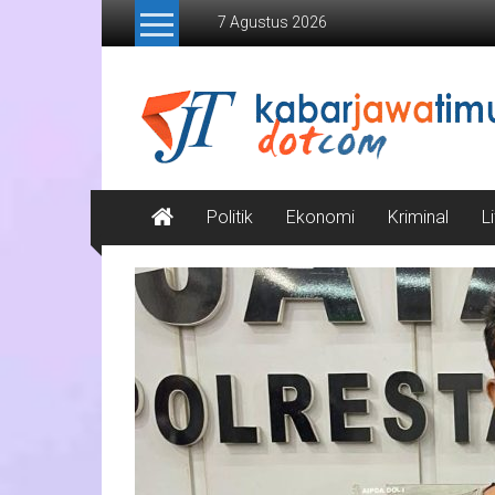
Lompat
7 Agustus 2026
ke
konten
Kabar
Jawa
Timur
Media
Politik
Ekonomi
Kriminal
L
Online
Jawa
Timur