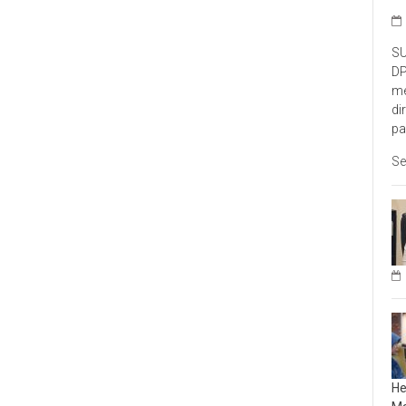
SU
DP
me
di
pa
Se
He