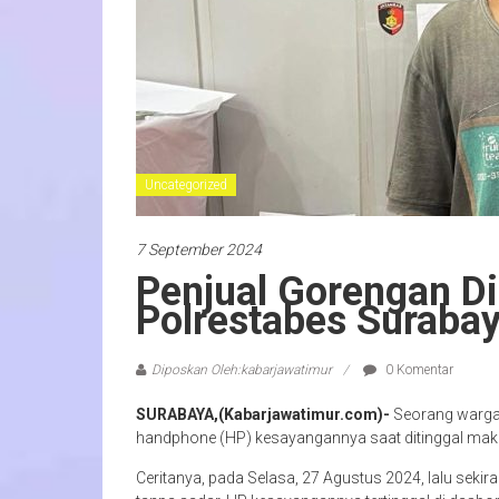
Uncategorized
7 September 2024
Penjual Gorengan D
Polrestabes Surabay
Diposkan Oleh:kabarjawatimur
0 Komentar
SURABAYA,(Kabarjawatimur.com)-
Seorang warga 
handphone (HP) kesayangannya saat ditinggal maka
Ceritanya, pada Selasa, 27 Agustus 2024, lalu sekir