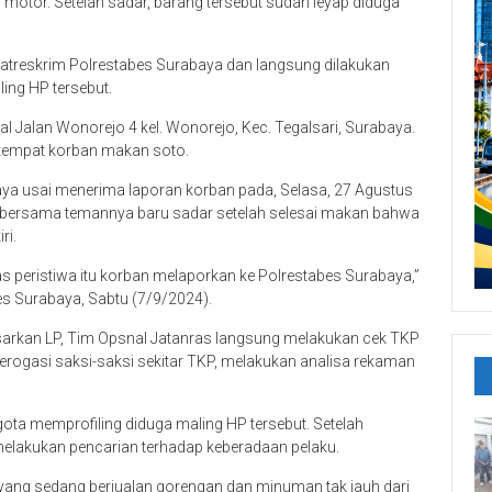
 motor. Setelah sadar, barang tersebut sudah leyap diduga
 Satreskrim Polrestabes Surabaya dan langsung dilakukan
ing HP tersebut.
al Jalan Wonorejo 4 kel. Wonorejo, Kec. Tegalsari, Surabaya.
 tempat korban makan soto.
aya usai menerima laporan korban pada, Selasa, 27 Agustus
o bersama temannya baru sadar setelah selesai makan bahwa
ri.
tas peristiwa itu korban melaporkan ke Polrestabes Surabaya,”
es Surabaya, Sabtu (7/9/2024).
asarkan LP, Tim Opsnal Jatanras langsung melakukan cek TKP
erogasi saksi-saksi sekitar TKP, melakukan analisa rekaman
a memprofiling diduga maling HP tersebut. Setelah
melakukan pencarian terhadap keberadaan pelaku.
 yang sedang berjualan gorengan dan minuman tak jauh dari