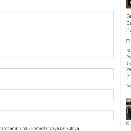
G
D
P
SU
Pe
ak
Pe
(P
Se
ramban ini untuk komentar saya berikutnya.