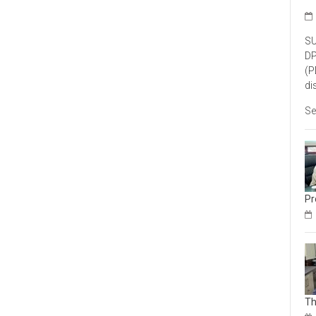
SU
DP
(P
di
Se
Pr
Th