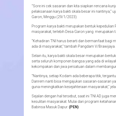
“Sore ini cek sasaran dan kita siapkan rencana ku
pelaksanaan karya bakti skala besar ini nantinya,” u
Garon, Minggu (29/1/2023).
Program karya bakti merupakan bentuk kepeduli
masyarakat, terlebih Desa Garon yang merupakan ta
“Kehadiran TNI harus berarti dan bermanfaat bagi m
ada di masyarakat,” tambah Pangdam V/Brawijaya.
Selain itu, karya bakti skala besar merupakan bentu
serta seluruh komponen bangsa yang ada di wilayah
kekompakan dan jiwa persatuan dalam membangun
“Nantinya, setiap Kodam ada beberapa titik, tergan
Danrem nanti bisa mengajukan sasaran-sasaran yan
guna meningkatkan kesejahteraan masyarakat,” jela
Sejalan dengan hal tersebut, saat ini TNI AD jug
kesulitan masyarakat. Mulai dari program ketahana
Babinsa Masuk Dapur.
(PEN)