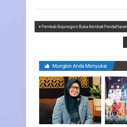
Navigasi
Pemkab Bojonegoro Buka Kembali Pendaftaran
pos
Mungkin Anda Menyukai