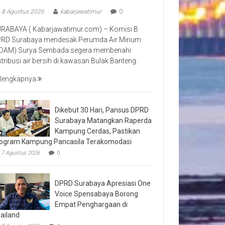
8 Agustus 2026
kabarjawatimur
0
RABAYA ( Kabarjawatimur.com) – Komisi B
RD Surabaya mendesak Perumda Air Minum
DAM) Surya Sembada segera membenahi
stribusi air bersih di kawasan Bulak Banteng.
lengkapnya
Dikebut 30 Hari, Pansus DPRD
Surabaya Matangkan Raperda
Kampung Cerdas, Pastikan
ogram Kampung Pancasila Terakomodasi
7 Agustus 2026
0
DPRD Surabaya Apresiasi One
Voice Spensabaya Borong
Empat Penghargaan di
ailand