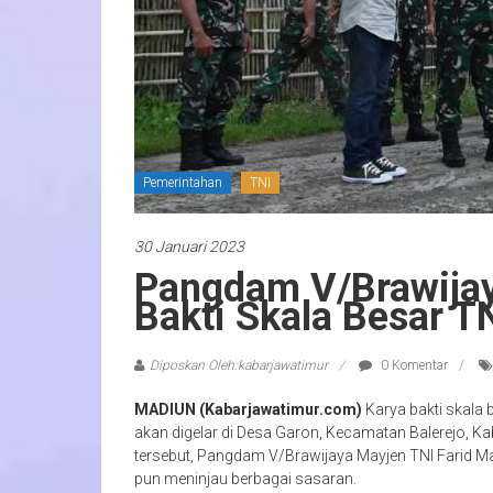
Pemerintahan
TNI
30 Januari 2023
Pangdam V/Brawijay
Bakti Skala Besar T
Diposkan Oleh:kabarjawatimur
0 Komentar
MADIUN (Kabarjawatimur.com)
Karya bakti skala
akan digelar di Desa Garon, Kecamatan Balerejo,
tersebut, Pangdam V/Brawijaya Mayjen TNI Farid Mak
pun meninjau berbagai sasaran.