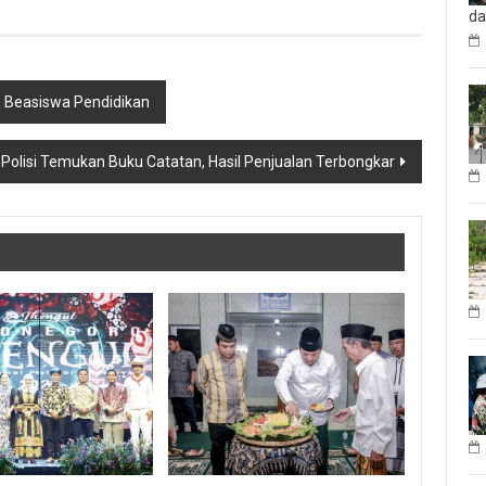
d
 Beasiswa Pendidikan
Polisi Temukan Buku Catatan, Hasil Penjualan Terbongkar