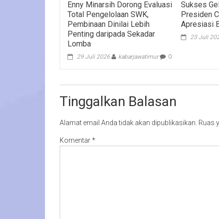
Enny Minarsih Dorong Evaluasi
Sukses Gel
Total Pengelolaan SWK,
Presiden C
Pembinaan Dinilai Lebih
Apresiasi 
Penting daripada Sekadar
23 Juli 20
Lomba
29 Juli 2026
kabarjawatimur
0
Tinggalkan Balasan
Alamat email Anda tidak akan dipublikasikan.
Ruas y
Komentar
*