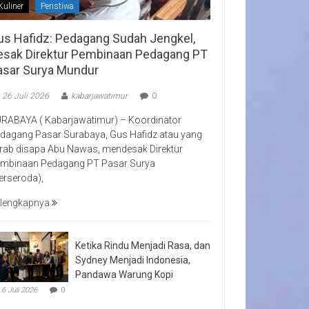
Kuliner
Peristiwa
us Hafidz: Pedagang Sudah Jengkel,
esak Direktur Pembinaan Pedagang PT
asar Surya Mundur
26 Juli 2026
kabarjawatimur
0
RABAYA ( Kabarjawatimur) – Koordinator
dagang Pasar Surabaya, Gus Hafidz atau yang
rab disapa Abu Nawas, mendesak Direktur
mbinaan Pedagang PT Pasar Surya
erseroda),
lengkapnya
Ketika Rindu Menjadi Rasa, dan
Sydney Menjadi Indonesia,
Pandawa Warung Kopi
6 Juli 2026
0