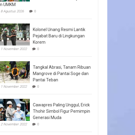
an UMKM
8 Agustus 2026
0
Kolonel Unang Resmi Lantik
Pejabat Baru di Lingkungan
Korem
1 November 2022
0
Tangkal Abrasi, Tanam Ribuan
Mangrove di Pantai Soge dan
Pantai Teban
1 November 2022
0
Cawapres Paling Unggul, Erick
Thohir Simbol Figur Pemimpin
Generasi Muda
2 November 2022
0