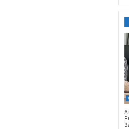
A
Pe
B