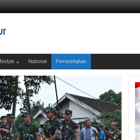
ifestyle
National
Pemerintahan