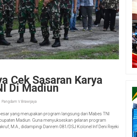
a Cek Sasaran Karya
NI Di Madiun
Pangdam V Brawijaya
 besar yang merupakan program langsung dari Mabes TNI
 Kabupaten Madiun. Guna menyukseskan gelaran program
ruf, M.A., didampingi Danrem 081/DSJ Kolonel Inf Deni Rejeki