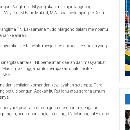
njungan Panglima TNI yang akan meninjau langsung
jar Mayjen TNI Farid Makruf, M.A., saat berkunjung ke Desa
an Panglima TNI Laksamana Yudo Margono dalam membantu
nah kelahiran.
asyarakat, serta selalu menjadi solusi bagi persoalan yang
k sinergitas antara TNI, pemerintah daerah dan masyarakat
 Madiun. Sehingga hal itu merupakan suatu bentuk
 NKRI.
tung dari penilaian komandan kewilayahan setempat. Para
g perlu dibangun. Apakah itu Rutilahu atau sarana umum
snya.
a mempunyai 4 program utama guna membantu mengatasi
n pangan, penurunan angka stunting, TNI Manunggal Air, dan