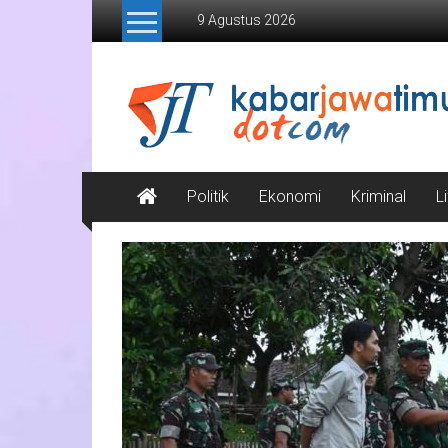
Lompat
9 Agustus 2026
ke
konten
Kabar
Jawa
Timur
Media
Politik
Ekonomi
Kriminal
L
Online
Jawa
Timur