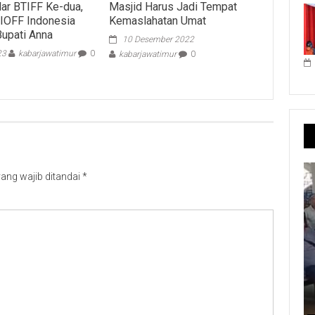
ar BTIFF Ke-dua,
Masjid Harus Jadi Tempat
IOFF Indonesia
Kemaslahatan Umat
Bupati Anna
10 Desember 2022
23
kabarjawatimur
0
kabarjawatimur
0
ang wajib ditandai
*