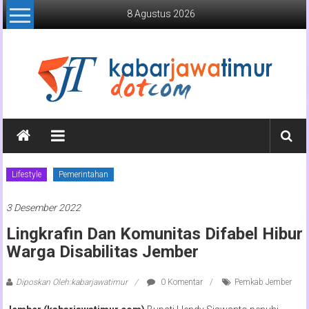
Lompat
8 Agustus 2026
ke
konten
Kabar
Jawa
Timur
Lifestyle
Pemerintahan
Media
3 Desember 2022
Online
Jawa
Lingkrafin Dan Komunitas Difabel Hibur
Timur
Warga Disabilitas Jember
Diposkan Oleh:kabarjawatimur
0 Komentar
Pemkab Jember