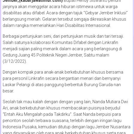
Jember,(kabarjawatimur.com)
Bupati Hendy Siswanto penuhi
janjinya akan menggelar acara hiburan istimewa untuk warga
disabilitas atau difabel. Acara dengan tajuk “Gebyar Jember Inklusi”
berlangsung meriah. Gelaran tersebut sengaja dikreasikan khusus
dalam rangka memeriahkan Hari Disabilitas Internasional.
Berbagai pertunjukan seni, dari pertunjukan musik dan tari tersaji.
Salah satunya kolaborasi Komunitas Difabel dengan Linkrafin
menjadi sajian paling menarik dalam acara yang berlangsung di
Gedung Juang 45 Politeknik Negeri Jember, Sabtu malam
(3/12/2022).
Dengan kompak para anak-anak berkebutuhan khusus bersama
para personil Linkrafin secara bergantian menari dan bernyanyi
Laskar Pelangi di atas panggung berbentuk Burung Garuda nan
besar.
Seolah tak mau kalah dengan dengan yang lain, Nanda Mutiara Dwi
Ari, anak berkebutuhan khusus membacakan puisinya berjudul
“Entah Aku Mengalah pada Takdirku”. Saat Nanda berpuisi para
penonton seolah terbawa suasana, terlebih dengan iringan lagu
Indonesia Pusaka, kemudian ditutup dengan lagu Jember Nusantara
yang dinyanyikan oleh para anak berkebutuhan khusus serta para