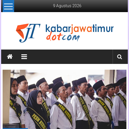
Lompat
9 Agustus 2026
ke
konten
Kabar
Jawa
Timur
Media
Online
Jawa
Timur