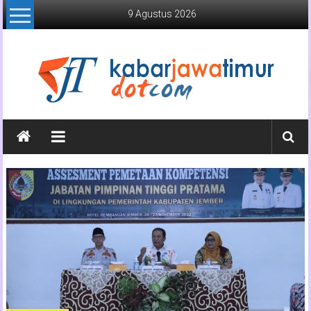
Lompat
9 Agustus 2026
ke
konten
Kabar
Jawa
Timur
Media
Online
Jawa
Timur