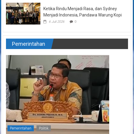
Ketika Rindu Menjadi Rasa, dan Sydney
Menjadi Indonesia, Pandawa Warung Kopi
6 Juli 2026
0
Pemerintahan
Pemerintahan
Politik