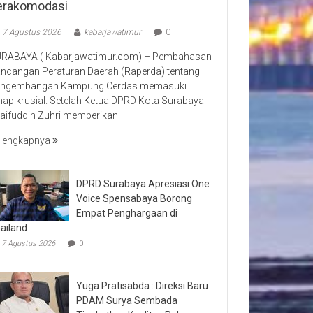
erakomodasi
7 Agustus 2026
kabarjawatimur
0
RABAYA ( Kabarjawatimur.com) – Pembahasan
ncangan Peraturan Daerah (Raperda) tentang
ngembangan Kampung Cerdas memasuki
hap krusial. Setelah Ketua DPRD Kota Surabaya
aifuddin Zuhri memberikan
lengkapnya
DPRD Surabaya Apresiasi One
Voice Spensabaya Borong
Empat Penghargaan di
ailand
7 Agustus 2026
0
Yuga Pratisabda : Direksi Baru
PDAM Surya Sembada