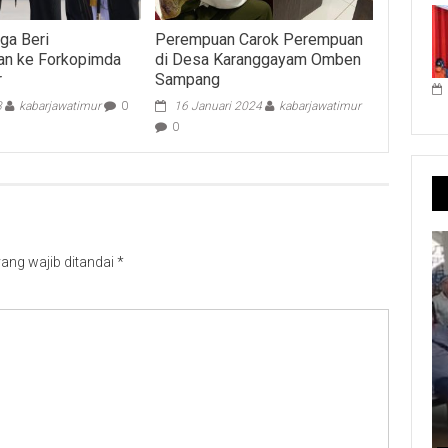
ga Beri
Perempuan Carok Perempuan
an ke Forkopimda
di Desa Karanggayam Omben
r
Sampang
3
kabarjawatimur
0
16 Januari 2024
kabarjawatimur
0
ang wajib ditandai
*