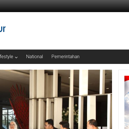
ifestyle
National
Pemerintahan