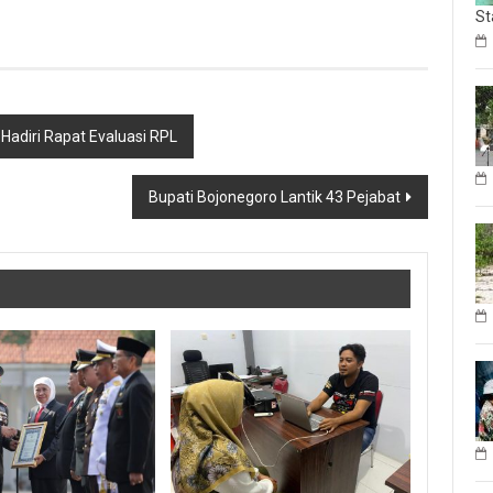
St
Hadiri Rapat Evaluasi RPL
Bupati Bojonegoro Lantik 43 Pejabat