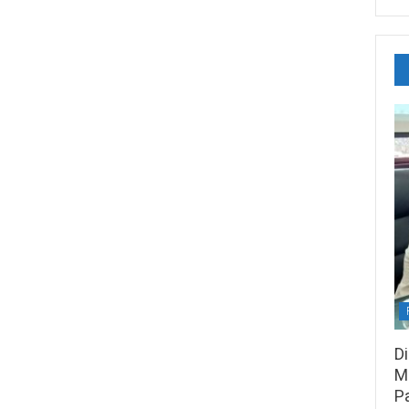
D
M
P