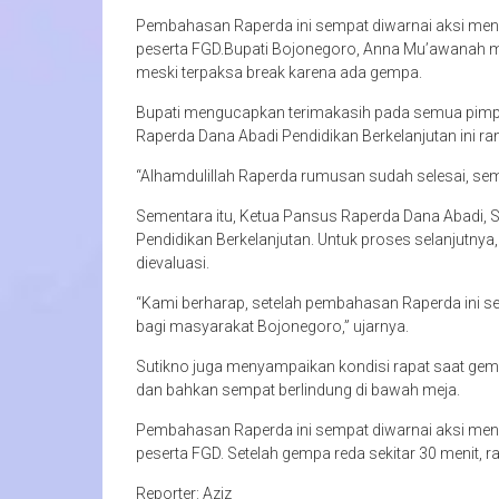
Pembahasan Raperda ini sempat diwarnai aksi men
peserta FGD.Bupati Bojonegoro, Anna Mu’awanah 
meski terpaksa break karena ada gempa.
Bupati mengucapkan terimakasih pada semua pimp
Raperda Dana Abadi Pendidikan Berkelanjutan ini ra
“Alhamdulillah Raperda rumusan sudah selesai, se
Sementara itu, Ketua Pansus Raperda Dana Abadi, Su
Pendidikan Berkelanjutan. Untuk proses selanjutnya
dievaluasi.
“Kami berharap, setelah pembahasan Raperda ini s
bagi masyarakat Bojonegoro,” ujarnya.
Sutikno juga menyampaikan kondisi rapat saat gemp
dan bahkan sempat berlindung di bawah meja.
Pembahasan Raperda ini sempat diwarnai aksi men
peserta FGD. Setelah gempa reda sekitar 30 menit, rap
Reporter: Aziz