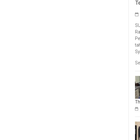
T
SU
Ra
Pe
ta
Sy
Se
Th