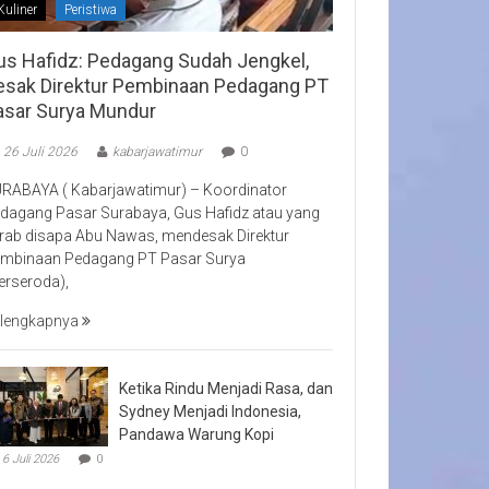
Kuliner
Peristiwa
us Hafidz: Pedagang Sudah Jengkel,
esak Direktur Pembinaan Pedagang PT
asar Surya Mundur
26 Juli 2026
kabarjawatimur
0
RABAYA ( Kabarjawatimur) – Koordinator
dagang Pasar Surabaya, Gus Hafidz atau yang
rab disapa Abu Nawas, mendesak Direktur
mbinaan Pedagang PT Pasar Surya
erseroda),
lengkapnya
Ketika Rindu Menjadi Rasa, dan
Sydney Menjadi Indonesia,
Pandawa Warung Kopi
6 Juli 2026
0