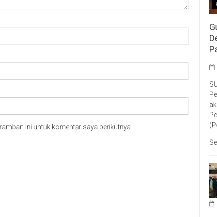
G
D
P
SU
Pe
ak
Pe
(P
ramban ini untuk komentar saya berikutnya.
Se