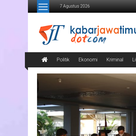
Lompat
7 Agustus 2026
ke
konten
Kabar
Jawa
Timur
Media
Politik
Ekonomi
Kriminal
L
Online
Jawa
Timur