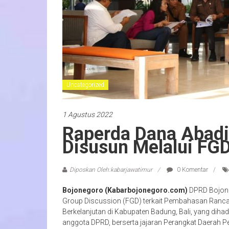
Uncategorized
1 Agustus 2022
Raperda Dana Abadi
Disusun Melalui FG
Diposkan Oleh:kabarjawatimur
0 Komentar
Bojonegoro (Kabarbojonegoro.com)
DPRD Bojon
Group Discussion (FGD) terkait Pembahasan Ranca
Berkelanjutan di Kabupaten Badung, Bali, yang dih
anggota DPRD, berserta jajaran Perangkat Daerah P