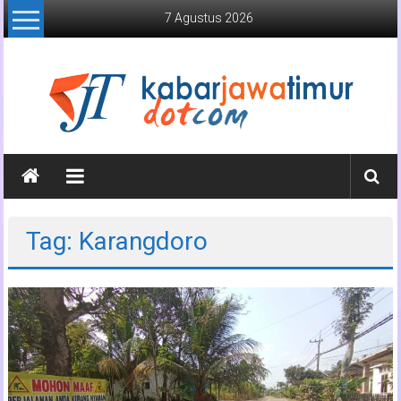
Lompat
7 Agustus 2026
ke
konten
Kabar
Jawa
Timur
Tag: Karangdoro
Media
Online
Jawa
Timur