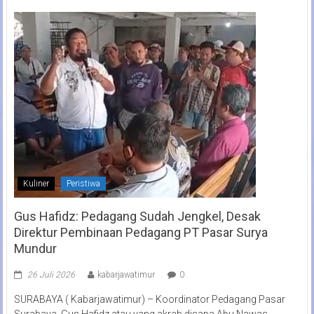
Kuliner
Peristiwa
Gus Hafidz: Pedagang Sudah Jengkel, Desak
Direktur Pembinaan Pedagang PT Pasar Surya
Mundur
26 Juli 2026
kabarjawatimur
0
SURABAYA ( Kabarjawatimur) – Koordinator Pedagang Pasar
Surabaya, Gus Hafidz atau yang akrab disapa Abu Nawas,