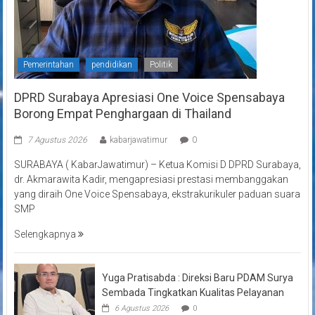
Pemerintahan
pendidikan
Politik
DPRD Surabaya Apresiasi One Voice Spensabaya
Borong Empat Penghargaan di Thailand
7 Agustus 2026
kabarjawatimur
0
SURABAYA ( KabarJawatimur) – Ketua Komisi D DPRD Surabaya,
dr. Akmarawita Kadir, mengapresiasi prestasi membanggakan
yang diraih One Voice Spensabaya, ekstrakurikuler paduan suara
SMP
Selengkapnya
Yuga Pratisabda : Direksi Baru PDAM Surya
Sembada Tingkatkan Kualitas Pelayanan
6 Agustus 2026
0