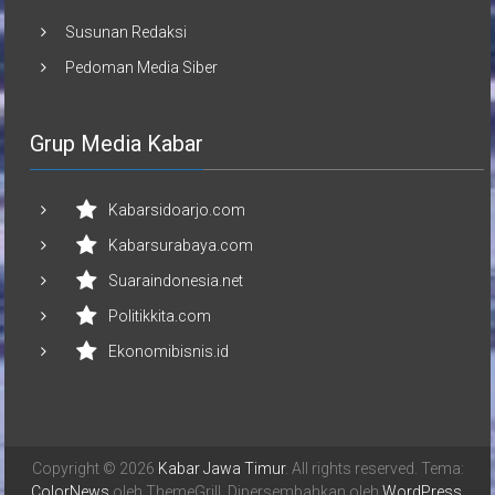
Susunan Redaksi
Pedoman Media Siber
Grup Media Kabar
Kabarsidoarjo.com
Kabarsurabaya.com
Suaraindonesia.net
Politikkita.com
Ekonomibisnis.id
Copyright © 2026
Kabar Jawa Timur
. All rights reserved. Tema:
ColorNews
oleh ThemeGrill. Dipersembahkan oleh
WordPress
.