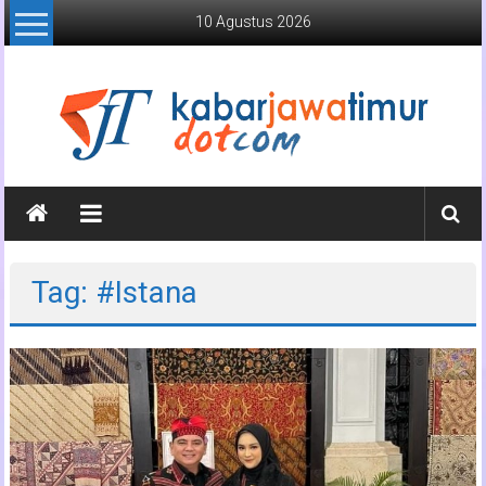
Lompat
10 Agustus 2026
ke
konten
Kabar
Jawa
Timur
Tag: #Istana
Media
Online
Jawa
Timur