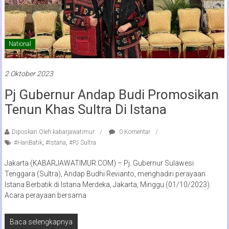
National
2 Oktober 2023
Pj Gubernur Andap Budi Promosikan
Tenun Khas Sultra Di Istana
Diposkan Oleh:kabarjawatimur
0 Komentar
#HariBatik
,
#Istana
,
#PJ Sultra
Jakarta (KABARJAWATIMUR.COM) – Pj. Gubernur Sulawesi
Tenggara (Sultra), Andap Budhi Revianto, menghadiri perayaan
Istana Berbatik di Istana Merdeka, Jakarta, Minggu (01/10/2023).
Acara perayaan bersama
Baca selengkapnya