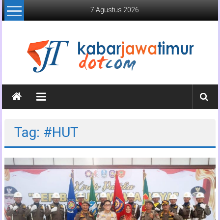
Lompat
7 Agustus 2026
ke
konten
Kabar
Jawa
Timur
Tag: #HUT
Media
Online
Jawa
Timur