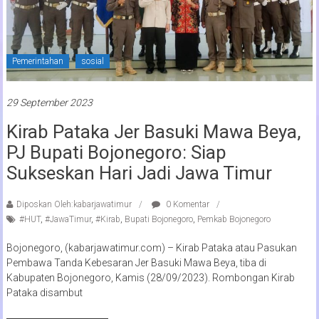
Pemerintahan
sosial
29 September 2023
Kirab Pataka Jer Basuki Mawa Beya,
PJ Bupati Bojonegoro: Siap
Sukseskan Hari Jadi Jawa Timur
Diposkan Oleh:kabarjawatimur
0 Komentar
#HUT
,
#JawaTimur
,
#Kirab
,
Bupati Bojonegoro
,
Pemkab Bojonegoro
Bojonegoro, (kabarjawatimur.com) – Kirab Pataka atau Pasukan
Pembawa Tanda Kebesaran Jer Basuki Mawa Beya, tiba di
Kabupaten Bojonegoro, Kamis (28/09/2023). Rombongan Kirab
Pataka disambut