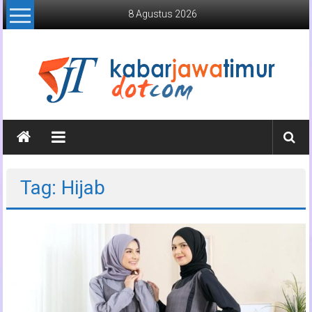
Lompat
8 Agustus 2026
ke
konten
Kabar
Jawa
Timur
Tag: Hijab
Media
Online
Jawa
Timur