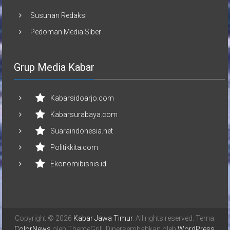
Susunan Redaksi
Pedoman Media Siber
Grup Media Kabar
Kabarsidoarjo.com
Kabarsurabaya.com
Suaraindonesia.net
Politikkita.com
Ekonomibisnis.id
Copyright © 2026
Kabar Jawa Timur
. All rights reserved. Tema:
ColorNews
oleh ThemeGrill. Dipersembahkan oleh
WordPress
.