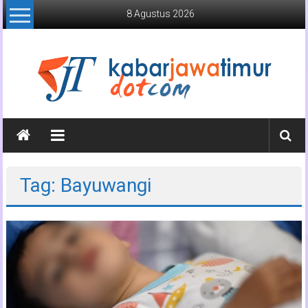
Lompat
8 Agustus 2026
ke
konten
Kabar
Jawa
Timur
Tag: Bayuwangi
Media
Online
Jawa
Timur