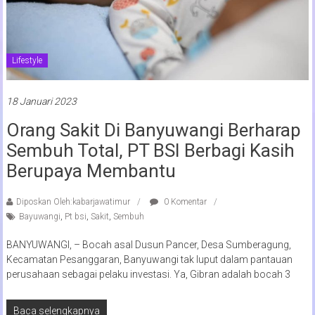
Lifestyle
18 Januari 2023
Orang Sakit Di Banyuwangi Berharap
Sembuh Total, PT BSI Berbagi Kasih
Berupaya Membantu
Diposkan Oleh:kabarjawatimur
0 Komentar
Bayuwangi
,
Pt bsi
,
Sakit
,
Sembuh
BANYUWANGI, – Bocah asal Dusun Pancer, Desa Sumberagung,
Kecamatan Pesanggaran, Banyuwangi tak luput dalam pantauan
perusahaan sebagai pelaku investasi. Ya, Gibran adalah bocah 3
Baca selengkapnya