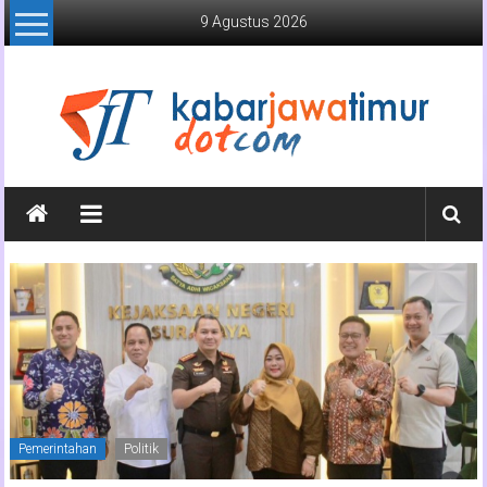
Lompat
9 Agustus 2026
ke
konten
Kabar
Jawa
Timur
Media
Online
Jawa
Timur
Pemerintahan
Politik