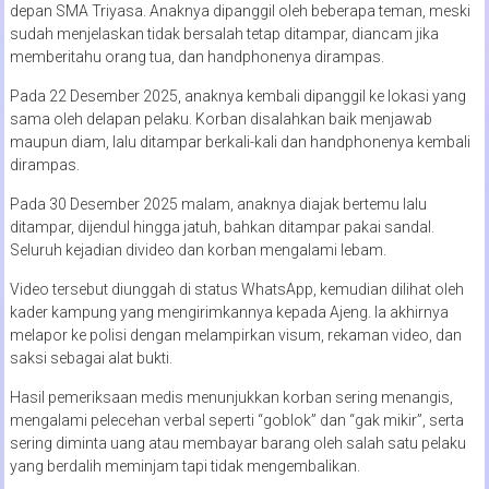
depan SMA Triyasa. Anaknya dipanggil oleh beberapa teman, meski
sudah menjelaskan tidak bersalah tetap ditampar, diancam jika
memberitahu orang tua, dan handphonenya dirampas.
Pada 22 Desember 2025, anaknya kembali dipanggil ke lokasi yang
sama oleh delapan pelaku. Korban disalahkan baik menjawab
maupun diam, lalu ditampar berkali-kali dan handphonenya kembali
dirampas.
Pada 30 Desember 2025 malam, anaknya diajak bertemu lalu
ditampar, dijendul hingga jatuh, bahkan ditampar pakai sandal.
Seluruh kejadian divideo dan korban mengalami lebam.
Video tersebut diunggah di status WhatsApp, kemudian dilihat oleh
kader kampung yang mengirimkannya kepada Ajeng. Ia akhirnya
melapor ke polisi dengan melampirkan visum, rekaman video, dan
saksi sebagai alat bukti.
Hasil pemeriksaan medis menunjukkan korban sering menangis,
mengalami pelecehan verbal seperti “goblok” dan “gak mikir”, serta
sering diminta uang atau membayar barang oleh salah satu pelaku
yang berdalih meminjam tapi tidak mengembalikan.