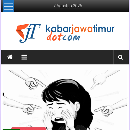
Lompat
7 Agustus 2026
ke
konten
Kabar
Jawa
Timur
Media
Online
Jawa
Timur