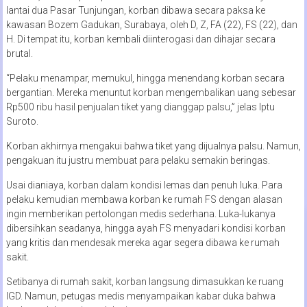
lantai dua Pasar Tunjungan, korban dibawa secara paksa ke
kawasan Bozem Gadukan, Surabaya, oleh D, Z, FA (22), FS (22), dan
H. Di tempat itu, korban kembali diinterogasi dan dihajar secara
brutal.
“Pelaku menampar, memukul, hingga menendang korban secara
bergantian. Mereka menuntut korban mengembalikan uang sebesar
Rp500 ribu hasil penjualan tiket yang dianggap palsu,” jelas Iptu
Suroto.
Korban akhirnya mengakui bahwa tiket yang dijualnya palsu. Namun,
pengakuan itu justru membuat para pelaku semakin beringas.
Usai dianiaya, korban dalam kondisi lemas dan penuh luka. Para
pelaku kemudian membawa korban ke rumah FS dengan alasan
ingin memberikan pertolongan medis sederhana. Luka-lukanya
dibersihkan seadanya, hingga ayah FS menyadari kondisi korban
yang kritis dan mendesak mereka agar segera dibawa ke rumah
sakit.
Setibanya di rumah sakit, korban langsung dimasukkan ke ruang
IGD. Namun, petugas medis menyampaikan kabar duka bahwa