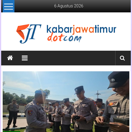
Lompat
6 Agustus 2026
ke
konten
Kabar
Jawa
Timur
Media
Online
Jawa
Timur