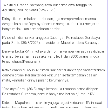
“Waktu di Grahadi memang saya ikut demo awal tanggal 29
Agustus,” aku RV, Sabtu (6/9/2025).
Dirinya ikut membakar barrier dan juga memprovokasi massa
dengan kata-kata “ayo-ayo” namun mengaku tidak ikut menjarah
hanya melakukan pembakaran barrier.
RV sendiri diamankan anggota Gabungan Polrestabes Surabaya
pada, Sabtu (30/8/2025) sore didepan Mapolrestabes Surabaya.
Berawal ketika RV ini ikut aksi demo menyampaikan aspiras didepan
Grahadi bersama massa aksi yang lebih dari 3000 orang hingga
terjadi chaos(Kericuhan).
Ketika chaos itu RV ini ikut merusak barrier dan tanpa sadar terekam
camera drone. Karena terjadi kericuhan serta tembakan gas air
mata, kemudian dirinya pulang kerumahnya.
“Esoknya Sabtu (30/8), saya kembali ikut massa demo didepan
Polrestabes Surabaya, namun hanya melihat saja,” imbuh RV.
Didepan Mapolrestabes akhirnya juga terjadi kericuhan, RV ini saat
terjadi kericuhan ikut membantu polisi untuk menenangkan massa