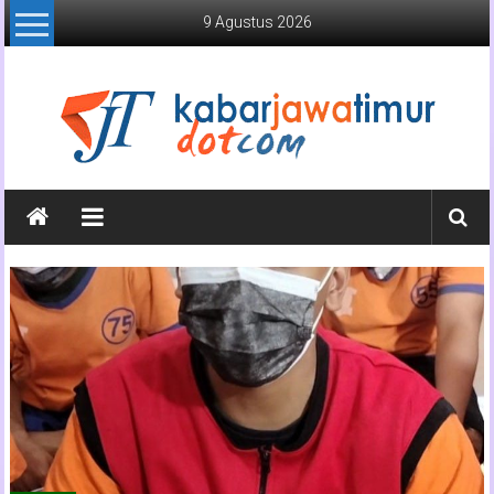
Lompat
9 Agustus 2026
ke
konten
Kabar
Jawa
Timur
Media
Online
Jawa
Timur