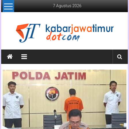
Lompat
7 Agustus 2026
ke
konten
Kabar
Jawa
Timur
Media
Online
Jawa
Timur