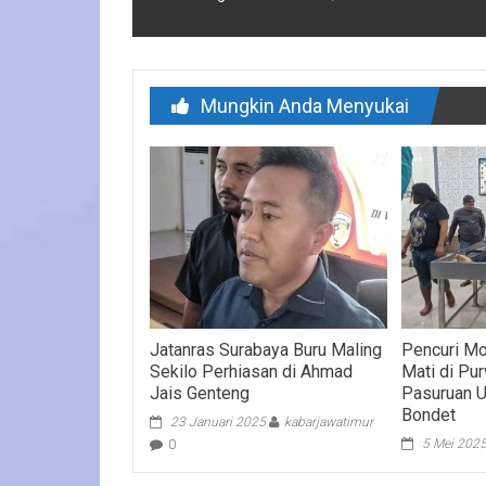
Mungkin Anda Menyukai
Jatanras Surabaya Buru Maling
Pencuri Mo
Sekilo Perhiasan di Ahmad
Mati di Pu
Jais Genteng
Pasuruan U
Bondet
23 Januari 2025
kabarjawatimur
5 Mei 202
0