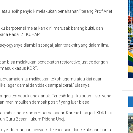
tau lebih penyidik melakukan penahanan,” terang Prof Arief
ku berpotensi melarikan diri, merusak barang bukti, dan
pada Pasal 21 KUHAP.
u seyogyanya diambil sebagai jalan terakhir yang dalam ilmu
saan bisa melakukan pendekatan restorative justice dengan
ermasuk kasus KDRT.
a perdamaian itu melibatkan tokoh agama atau kiai agar
kai agar damai dan tidak sampai cerai,” ulasnya.
ga termasuk anak-anak. Terlebih lagi jika suami istri yang
an menimbulkan dampak positif yang luar biasa.
elah pihak agar sama – sama sadar. Karena bisa jadi KDRT itu
imbuh Guru Besar Hukum Pidana Unej.
yelidik maupun penyidik di kepolisian dan kejaksaan buntu