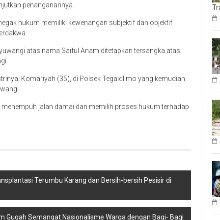
anjutkan penanganannya.
Tr
egak hukum memiliki kewenangan subjektif dan objektif
erdakwa.
uwangi atas nama Saiful Anam ditetapkan tersangka atas
gi.
strinya, Komariyah (35), di Polsek Tegaldlimo yang kemudian
uwangi.
k menempuh jalan damai dan memilih proses hukum terhadap
ansplantasi Terumbu Karang dan Bersih-bersih Pesisir di
atim Gugah Semangat Nasionalisme Warga dengan Bagi- Bagi