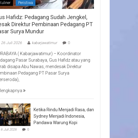
Kuliner
Peristiwa
us Hafidz: Pedagang Sudah Jengkel,
esak Direktur Pembinaan Pedagang PT
asar Surya Mundur
26 Juli 2026
kabarjawatimur
0
RABAYA ( Kabarjawatimur) – Koordinator
dagang Pasar Surabaya, Gus Hafidz atau yang
rab disapa Abu Nawas, mendesak Direktur
mbinaan Pedagang PT Pasar Surya
erseroda),
lengkapnya
Ketika Rindu Menjadi Rasa, dan
Sydney Menjadi Indonesia,
Pandawa Warung Kopi
6 Juli 2026
0