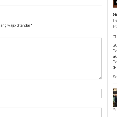
G
D
ang wajib ditandai
*
P
SU
Pe
ak
Pe
(P
Se