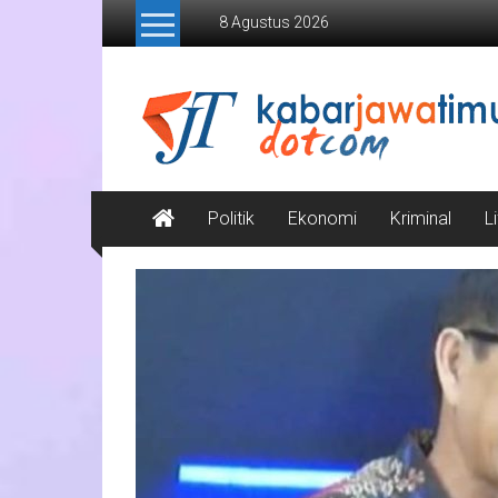
Lompat
8 Agustus 2026
ke
konten
Kabar
Jawa
Timur
Media
Politik
Ekonomi
Kriminal
L
Online
Jawa
Timur