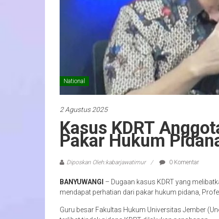
National
2 Agustus 2025
Kasus KDRT Anggota
Pakar Hukum Pidana
Diposkan Oleh:kabarjawatimur
0 Komentar
BANYUWANGI
– Dugaan kasus KDRT yang melibatk
mendapat perhatian dari pakar hukum pidana, Profes
Guru besar Fakultas Hukum Universitas Jember (Une