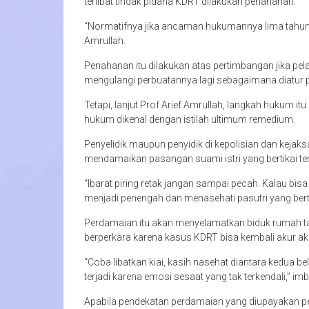
terlibat tindak pidana KDRT dilakukan penahanan.
“Normatifnya jika ancaman hukumannya lima tahun a
Amrullah.
Penahanan itu dilakukan atas pertimbangan jika pela
mengulangi perbuatannya lagi sebagaimana diatur 
Tetapi, lanjut Prof Arief Amrullah, langkah hukum it
hukum dikenal dengan istilah ultimum remedium.
Penyelidik maupun penyidik di kepolisian dan kejak
mendamaikan pasangan suami istri yang bertikai t
“Ibarat piring retak jangan sampai pecah. Kalau bis
menjadi penengah dan menasehati pasutri yang berti
Perdamaian itu akan menyelamatkan biduk rumah tang
berperkara karena kasus KDRT bisa kembali akur ak
“Coba libatkan kiai, kasih nasehat diantara kedua b
terjadi karena emosi sesaat yang tak terkendali,” 
Apabila pendekatan perdamaian yang diupayakan pen