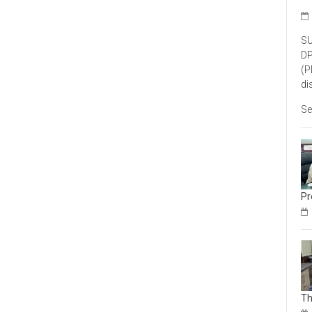
SU
DP
(P
di
Se
Pr
Th