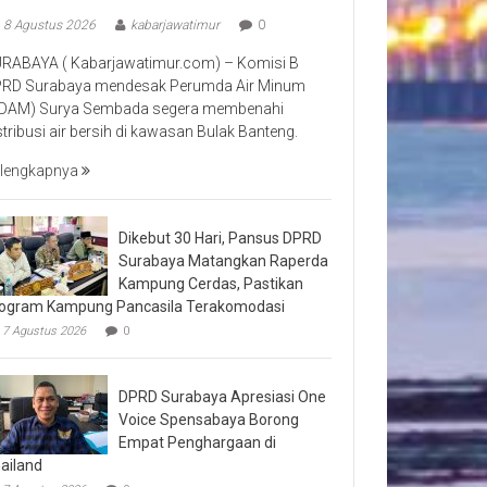
8 Agustus 2026
kabarjawatimur
0
RABAYA ( Kabarjawatimur.com) – Komisi B
RD Surabaya mendesak Perumda Air Minum
DAM) Surya Sembada segera membenahi
stribusi air bersih di kawasan Bulak Banteng.
lengkapnya
Dikebut 30 Hari, Pansus DPRD
Surabaya Matangkan Raperda
Kampung Cerdas, Pastikan
ogram Kampung Pancasila Terakomodasi
7 Agustus 2026
0
DPRD Surabaya Apresiasi One
Voice Spensabaya Borong
Empat Penghargaan di
ailand