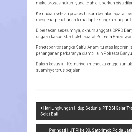
maka proses hukum yang telah dilaporkan bisa dil
Kemudian setelah proses hukum berjalan aparat pen
mengenai penahanan terhadap tersangka maupun t
Diberitakan sebelumnya, oknum anggota DPRD Bany
dugaan kasus KDRT oleh aparat Polresta Banyuwan
Penetapan tersangka Saiful Anam itu atas laporan i
penanganan perkaranya diambil alih Polresta Bany
Dalam kasus ini, Komariyah mengaku enggan untu
suaminya terus berjalan.
Navigasi
Hari Lingkungan Hidup Sedunia, PT BSI Gelar Tr
Selat Bali
pos
Peringati HUT RI ke 80, Satbrimob Polda J