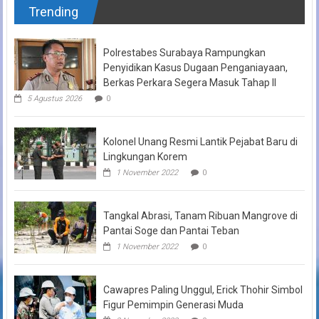
Trending
Polrestabes Surabaya Rampungkan
Penyidikan Kasus Dugaan Penganiayaan,
Berkas Perkara Segera Masuk Tahap II
5 Agustus 2026
0
Kolonel Unang Resmi Lantik Pejabat Baru di
Lingkungan Korem
1 November 2022
0
Tangkal Abrasi, Tanam Ribuan Mangrove di
Pantai Soge dan Pantai Teban
1 November 2022
0
Cawapres Paling Unggul, Erick Thohir Simbol
Figur Pemimpin Generasi Muda