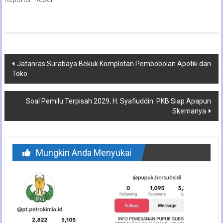
Navigasi
Jatanras Surabaya Bekuk Komplotan Pembobolan Apotik dan
Toko
pos
Soal Pemilu Terpisah 2029, H. Syafiuddin: PKB Siap Apapun
Skemanya
Mungkin Anda Menyukai