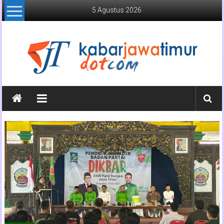
Lompat
5 Agustus 2026
ke
konten
Kabar
Jawa
Timur
Media
Online
Jawa
Timur