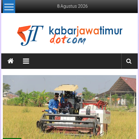
Lompat
8 Agustus 2026
ke
konten
Kabar
Jawa
Timur
Media
Online
Jawa
Timur