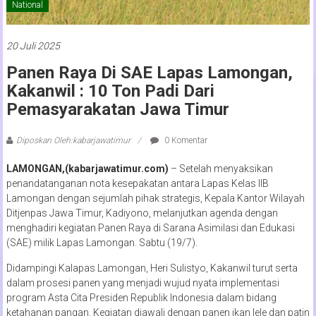
National
20 Juli 2025
Panen Raya Di SAE Lapas Lamongan,
Kakanwil : 10 Ton Padi Dari
Pemasyarakatan Jawa Timur
Diposkan Oleh:kabarjawatimur
0 Komentar
LAMONGAN,(kabarjawatimur.com)
– Setelah menyaksikan
penandatanganan nota kesepakatan antara Lapas Kelas IIB
Lamongan dengan sejumlah pihak strategis, Kepala Kantor Wilayah
Ditjenpas Jawa Timur, Kadiyono, melanjutkan agenda dengan
menghadiri kegiatan Panen Raya di Sarana Asimilasi dan Edukasi
(SAE) milik Lapas Lamongan. Sabtu (19/7).
Didampingi Kalapas Lamongan, Heri Sulistyo, Kakanwil turut serta
dalam prosesi panen yang menjadi wujud nyata implementasi
program Asta Cita Presiden Republik Indonesia dalam bidang
ketahanan pangan. Kegiatan diawali dengan panen ikan lele dan patin