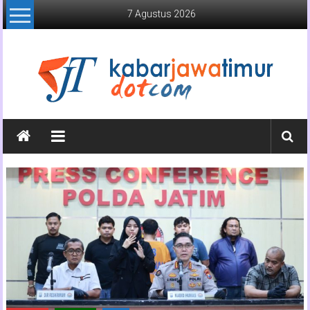
Lompat
7 Agustus 2026
ke
konten
Kabar
Jawa
Timur
Media
Online
Jawa
Timur