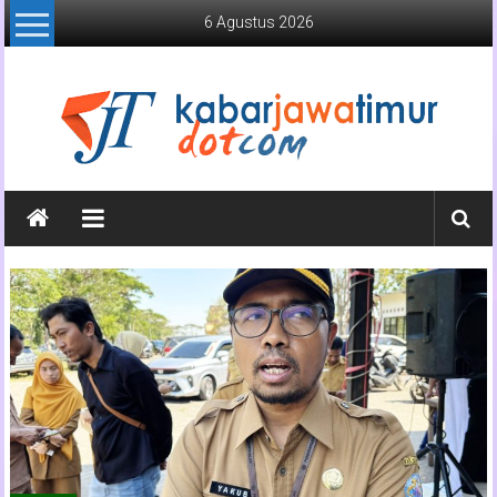
Lompat
6 Agustus 2026
ke
konten
Kabar
Jawa
Timur
Media
Online
Jawa
Timur